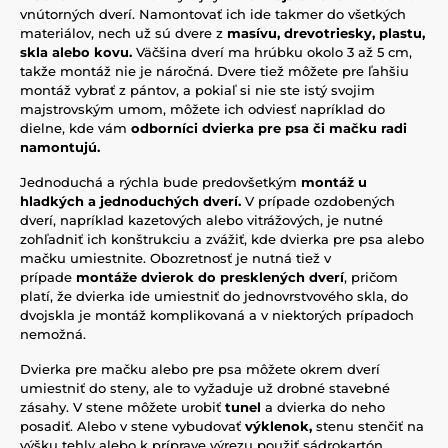
vnútorných dverí. Namontovať ich ide takmer do všetkých
materiálov, nech už sú dvere z
masívu, drevotriesky, plastu,
skla alebo kovu.
Väčšina dverí ma hrúbku okolo 3 až 5 cm,
takže montáž nie je náročná. Dvere tiež môžete pre ľahšiu
montáž vybrať z pántov, a pokiaľ si nie ste istý svojim
majstrovským umom, môžete ich odviesť napríklad do
dielne, kde vám
odborníci dvierka pre psa či mačku radi
namontujú.
Jednoduchá a rýchla bude predovšetkým
montáž u
hladkých a jednoduchých dverí.
V prípade ozdobených
dverí, napríklad kazetových alebo vitrážových, je nutné
zohľadniť ich konštrukciu a zvážiť, kde dvierka pre psa alebo
mačku umiestnite. Obozretnosť je nutná tiež v
prípade
montáže dvierok do presklených dverí
, pričom
platí, že dvierka ide umiestniť do jednovrstvového skla, do
dvojskla je montáž komplikovaná a v niektorých prípadoch
nemožná.
Dvierka pre mačku alebo pre psa môžete okrem dverí
umiestniť do steny, ale to vyžaduje už drobné stavebné
zásahy. V stene môžete urobiť
tunel
a dvierka do neho
posadiť. Alebo v stene vybudovať
výklenok,
stenu stenčiť na
výšku tehly alebo k príprave výrezu použiť sádrokartón.