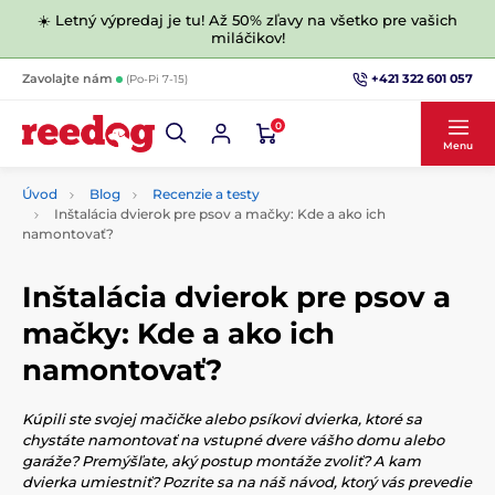
☀️ Letný výpredaj je tu! Až 50% zľavy na všetko pre vašich
miláčikov!
+421 322 601 057
Zavolajte nám
(Po-Pi 7-15)
0
Menu
Úvod
Blog
Recenzie a testy
Inštalácia dvierok pre psov a mačky: Kde a ako ich
namontovať?
Inštalácia dvierok pre psov a
mačky: Kde a ako ich
namontovať?
Kúpili ste svojej mačičke alebo psíkovi dvierka, ktoré sa
chystáte namontovať na vstupné dvere vášho domu alebo
garáže? Premýšľate, aký postup montáže zvoliť? A kam
dvierka umiestniť? Pozrite sa na náš návod, ktorý vás prevedie