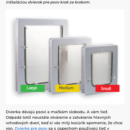
inštaláciou dvierok pre psov krok za krokom.
Dvierka dávajú psovi a mačkám slobodu. A vám tiež.
Odpadá totiž neustále otváranie a zatváranie hlavných
vchodových dverí, keď si vás milý kocúrik spomenie, že chce
von.
Dvierka pre psov
sa s úspechom používajú tiež v