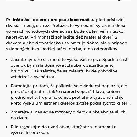
Pri
inštalácii dvierok pre psa alebo mačku
platí príslovie:
dvakrát meraj, raz rež. Pretože zle vymeraná vyrezaná diera
vo vašich vchodových dverách sa bude už len veľmi ťažko
napravovať. Pri montáži zohľadite tiež materiál dverí. S
drevom alebo drevotrieskou sa pracuje dobre, ale v prípade
sklenených dverí, radšej prácu nechajte na odborníkov.
Začnite tým, že si zmeriate výšku vášho psa. Spodná časť
dvierok by mala dosahovať zhruba k začiatku jeho
hrudníku. Tak zaistíte, že sa zvieraťu bude pohodlne
vchádzať a vychádzať.
Pamatajte pri tom, že psíkovia sa dvierkami neplazia, ale
prechádzajú nimi, takže napred vopchá hlavu, potom
predné nohy, trup a nakoniec pretiahne aj zadné nohy.
Preto výšku umiestnení dvierok zvoľte podľa týchto kritérií.
Zmerajte si následne rozmery dvierok a obtiahnite si ich
na dvere.
Pílou vyrezajte do dverí otvor, ktorý ste si namerali a
vyznačili ceruzkou.