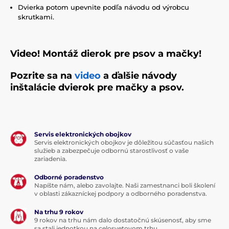
Dvierka potom upevnite podľa návodu od výrobcu
skrutkami.
Video! Montáž dierok pre psov a mačky!
Pozrite sa na
video
a ďalšie návody
inštalácie dvierok pre mačky a psov.
Servis elektronických obojkov
Servis elektronických obojkov je dôležitou súčasťou našich
služieb a zabezpečuje odbornú starostlivosť o vaše
zariadenia.
Odborné poradenstvo
Napíšte nám, alebo zavolajte. Naši zamestnanci boli školení
v oblasti zákazníckej podpory a odborného poradenstva.
Na trhu 9 rokov
9 rokov na trhu nám dalo dostatočnú skúsenosť, aby sme
sa stali jednotkou na celosvetovom trhu.