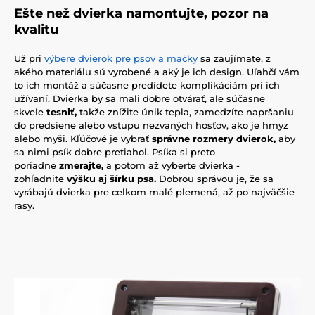
Ešte než dvierka namontujte, pozor na
kvalitu
Už pri
výbere dvierok pre psov a mačky
sa zaujímate, z
akého materiálu sú vyrobené a aký je ich design. Uľahčí vám
to ich montáž a súčasne predídete komplikáciám pri ich
užívaní. Dvierka by sa mali dobre otvárať, ale súčasne
skvele
tesniť,
takže znížite únik tepla, zamedzíte napršaniu
do predsiene alebo vstupu nezvaných hosťov, ako je hmyz
alebo myši. Kľúčové je vybrať
správne rozmery dvierok,
aby
sa nimi psík dobre pretiahol. Psíka si preto
poriadne
zmerajte,
a potom až vyberte dvierka -
zohľadnite
výšku aj šírku psa.
Dobrou správou je, že sa
vyrábajú dvierka pre celkom malé plemená, až po najväčšie
rasy.