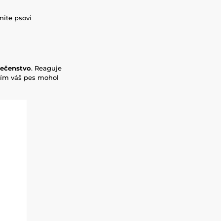
nite psovi
pečenstvo
. Reaguje
 ním váš pes mohol