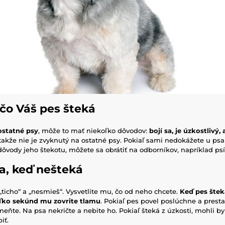
ečo Váš pes šteká
ostatné psy
, môže to mať niekoľko dôvodov:
bojí sa, je úzkostlivý,
 takže nie je zvyknutý na ostatné psy. Pokiaľ sami nedokážete u psa
dôvody jeho štekotu, môžete sa obrátiť na odborníkov, napríklad ps
a, keď nešteká
ticho“ a „nesmieš“. Vysvetlite mu, čo od neho chcete.
Keď pes štek
oľko sekúnd mu zovrite tlamu
. Pokiaľ pes povel poslúchne a presta
eňte. Na psa nekričte a nebite ho. Pokiaľ šteká z úzkosti, mohli by
iť.