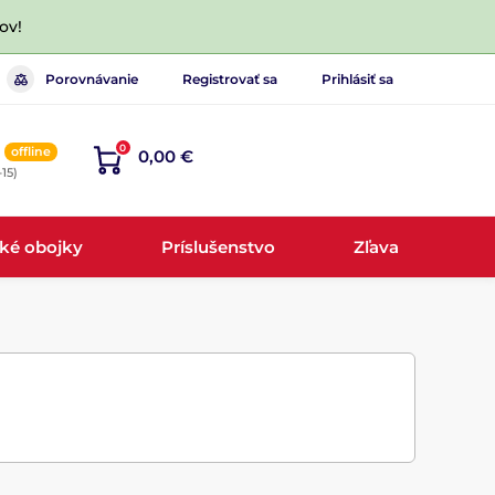
ov!
Porovnávanie
Registrovať sa
Prihlásiť sa
0
offline
0,00 €
-15)
cké obojky
Príslušenstvo
Zľava