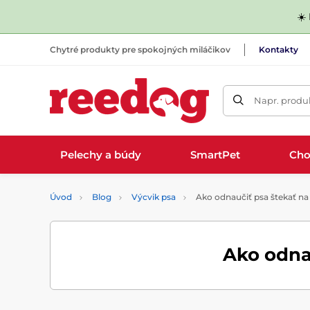
☀️
Chytré produkty pre spokojných miláčikov
Kontakty
Napr. produk
Pelechy a búdy
SmartPet
Cho
Úvod
Blog
Výcvik psa
Ako odnaučiť psa štekať na
Ako odna