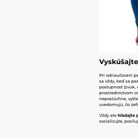
Vyskúšajte
Pri odnaučovaní p
sa vždy, keď sa pes
postupnosť (zvuk, v
prostredníctvom ov
neposlúchne, vyšle
uvedomujú, čo zef
Vždy ale
hľadajte 
socializujte, posi