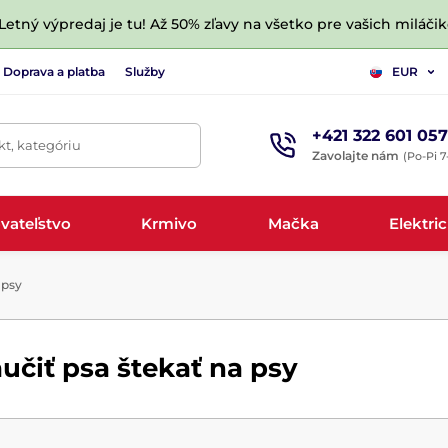
 Letný výpredaj je tu! Až 50% zľavy na všetko pre vašich miláčik
Doprava a platba
Služby
EUR
+421 322 601 057
t, kategóriu
Zavolajte nám
(Po-Pi 7
vateľstvo
Krmivo
Mačka
Elektri
 psy
učiť psa štekať na psy