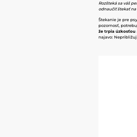
Rozšteká sa váš pe
odnaučiť štekať na
Štekanie je pre ps
pozornosť, potrebu
že trpia úzkosťou
najavo: Nepribližuj