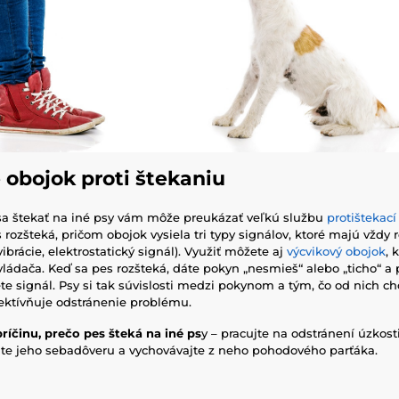
 obojok proti štekaniu
sa štekať na iné psy vám môže preukázať veľkú službu
protištekací
 rozšteká, pričom obojok vysiela tri typy signálov, ktoré majú vždy
ibrácie, elektrostatický signál). Využiť môžete aj
výcvikový obojok
, 
ládača. Keď sa pes rozšteká, dáte pokyn „nesmieš“ alebo „ticho“ a 
te signál. Psy si tak súvislosti medzi pokynom a tým, čo od nich ch
ektívňuje odstránenie problému.
príčinu, prečo pes šteká na iné ps
y – pracujte na odstránení úzkosti
lujte jeho sebadôveru a vychovávajte z neho pohodového parťáka.