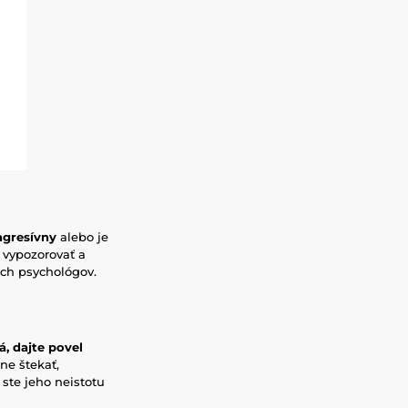
 agresívny
alebo je
 vypozorovať a
ích psychológov.
á, dajte povel
ne štekať,
 ste jeho neistotu