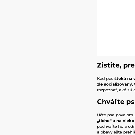
Zistite, pr
Keď pes
šteká na 
zle socializovaný
,
rozpoznať, aké sú 
Chváľte ps
Učte psa povelom „
„ticho“ a na niek
pochváľte ho a odm
a obavy ešte prehĺb