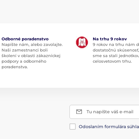
Odborné poradenstvo
Na trhu 9 rokov
Napíšte nám, alebo zavolajte.
9 rokov na trhu nám d
Naši zamestnanci boli
dostatočnú skúsenosť
školení v oblasti zákazníckej
sme sa stali jednotko
podpory a odborného
celosvetovom trhu.
poradenstva.
Tu napíšte váš e-mail
Odoslaním formulára súhl