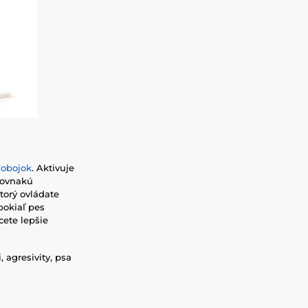
 obojok
. Aktivuje
 rovnakú
ktorý ovládate
pokiaľ pes
cete lepšie
, agresivity, psa