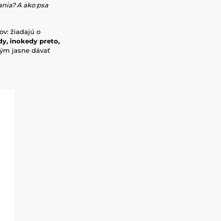
ania? A ako psa
v: žiadajú o
dy, inokedy preto,
 tým jasne dávať