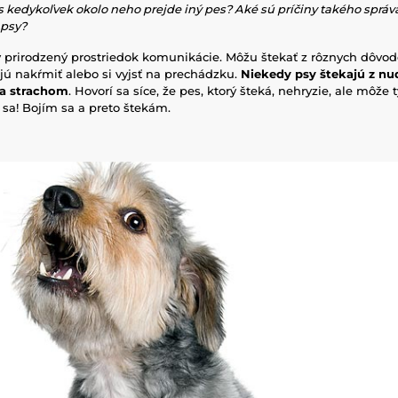
s kedykoľvek okolo neho prejde iný pes? Aké sú príčiny takého správ
 psy?
y prirodzený prostriedok komunikácie. Môžu štekať z rôznych dôvodo
jú nakŕmiť alebo si vyjsť na prechádzku.
Niekedy psy štekajú z nu
 a strachom
. Hovorí sa síce, že pes, ktorý šteká, nehryzie, ale môže
 sa! Bojím sa a preto štekám.