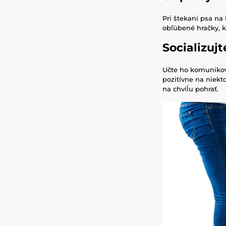
Pri štekaní psa na
obľúbené hračky, k
Socializujt
Učte ho komunikov
pozitívne na niekt
na chvíĺu pohrať.