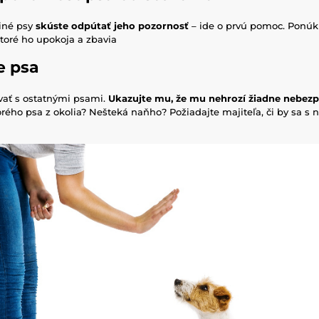
 iné psy
skúste odpútať jeho pozornosť
– ide o prvú pomoc. Ponúk
toré ho upokoja a zbavia
e psa
ať s ostatnými psami.
Ukazujte mu, že mu nehrozí žiadne nebez
orého psa z okolia? Nešteká naňho? Požiadajte majiteľa, či by sa s