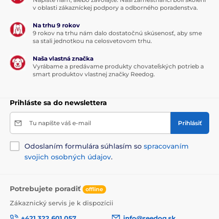
v oblasti zákazníckej podpory a odborného poradenstva.
Na trhu 9 rokov
9 rokov na trhu nám dalo dostatočnú skúsenosť, aby sme
sa stali jednotkou na celosvetovom trhu.
Naša vlastná značka
Vyrábame a predávame produkty chovateľských potrieb a
smart produktov vlastnej značky Reedog.
Prihláste sa do newslettera
Tu napíšte váš e-mail
Prihlásiť
Odoslaním formulára súhlasím so
spracovaním
svojich osobných údajov
.
Potrebujete poradiť
offline
Zákaznický servis je k dispozícii
+421 322 601 057
info@reedog.sk