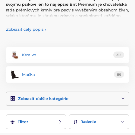
svojmu psíkovi len to najlepšie Brit Premium je chovateľská
rada prémiových krmív pre psov s vyváženým obsahom živín,
vďaka ktorému je zárukou zdravia a spokojnosti každého
psíka. Vzhľadom k vysokej stráviteľnosti krmiva je denná
krmná dávka navrhnutá tak, aby nezaťažovala organizmus a
Zobraziť celý popis
›
tráviaci trakt, a pritom pokryla nutričné potreby zdravého
zvieraťa.
Superprémiové krmivo Brit Care a Brit Premium neobsahuje
sóju, hovädzie a bravčové mäso, geneticky modifikované
Krmivo
312
organizmy a iné škodlivé látky. Brit Care naviac neobsahuje
ani kukuricu a pšenicu. Kvalitné a obľúbené české krmivo,
ktoré chutí každému psíkovi.
Mačka
86
Zobraziť ďalšie kategórie
Radenie
Filter