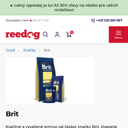
☀️ Letný výpredaj je tu! Až 50% zľavy na všetko pre vašich
miláčikov!
+421 322 601 057
Zavolajte nám
(Po-Pi 7-15)
0
Menu
Úvod
Značky
Brit
Brit
Kvalitné a vyvážené krmivo od českej značky Brit. Doprajte