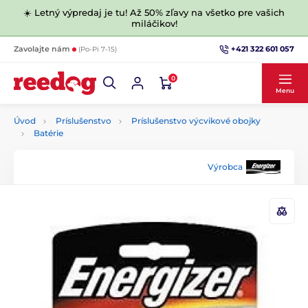
☀️ Letný výpredaj je tu! Až 50% zľavy na všetko pre vašich
miláčikov!
+421 322 601 057
Zavolajte nám
(Po-Pi 7-15)
0
Menu
Úvod
Príslušenstvo
Príslušenstvo výcvikové obojky
Batérie
Výrobca