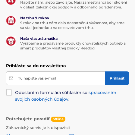
Napíšte nám, alebo zavolajte. Naši zamestnanci boli školení
v oblasti zákazníckej podpory a odborného poradenstva.
Na trhu 9 rokov
9 rokov na trhu nám dalo dostatočnú skúsenosť, aby sme
sa stali jednotkou na celosvetovom trhu.
Naša vlastná značka
Vyrábame a predávame produkty chovateľských potrieb a
smart produktov vlastnej značky Reedog.
Prihláste sa do newslettera
Tu napíšte váš e-mail
Prihlásiť
Odoslaním formulára súhlasím so
spracovaním
svojich osobných údajov
.
Potrebujete poradiť
offline
Zákaznický servis je k dispozícii