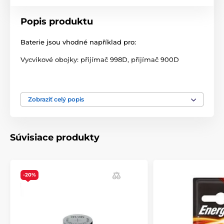
Popis produktu
Baterie jsou vhodné například pro:
Vycvikové obojky: přijímač 998D, přijímač 900D
Technické špecifikácie sa môžu zmeniť bez
predchádzajúceho upozornenia. Obrázky majú len
ilustračný charakter.
Zobraziť celý popis
Produkt je zaradený v kategóriách
Súvisiace produkty
Príslušenstvo výcvikové obojky
Batérie
Batérie
Batérie
-20%