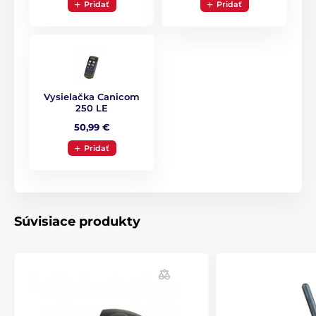
Pridať
Pridať
ponorenie s označným IPX7. Je ideálnou
voľbou ako pre základné použitie, tak aj pre výcvik
psov v zhoršených podmienkach či daždi.
Počet psov
Vysielačka Canicom
250 LE
Canicom 250 LE je možné použiť iba na
výcvik 1 psa.
50,99 €
Pridať
Displej
Súvisiace produkty
Displej Canicom 250 LE nemá displej.
Dĺžka obojku