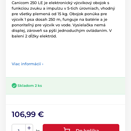
Canicom 250 LE je elektronický výcvikový obojok s
funkciou zvuku a impulzu v 5-tich úrovniach, vhodný
pre všetky plemená od 15 kg. Obojok ponúka pre
výcvik 1 psa dosah 250 m, funguje na batérie a je
ponoriteľný pre výcvik vo vode. Vysielačka nemá
displej, zároveň sa pýši jednoduchým ovládaním. V
balení 2 dĺžky elektród.
Viac informácií ›
Skladom 2 ks
106,99 €
Do košíka
ks