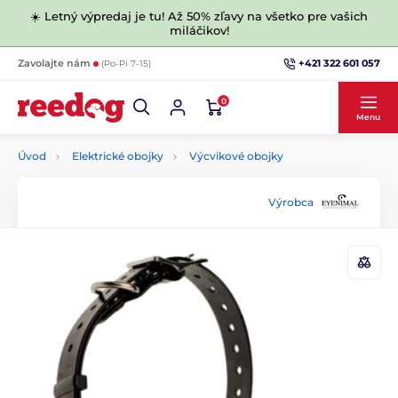
☀️ Letný výpredaj je tu! Až 50% zľavy na všetko pre vašich
miláčikov!
+421 322 601 057
Zavolajte nám
(Po-Pi 7-15)
0
Menu
Úvod
Elektrické obojky
Výcvikové obojky
Výrobca