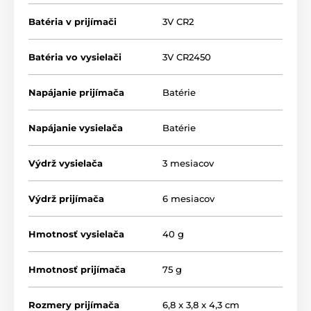
Batéria v prijímači
3V CR2
Batéria vo vysielači
3V CR2450
Napájanie prijímača
Batérie
Napájanie vysielača
Batérie
Dosah obojku
Výdrž vysielača
3 mesiacov
Num Axes Canicom 250 LE vám pomôže
trénovať Vášho psa bez použitia vodítka
Výdrž prijímača
6 mesiacov
do vzdialenosti až 200 metrov. Dosah je
dostatočný ako pre základný, tak aj profesionálny
výcvik väčšiny psov, je ideálnou voľbou pre použitie
Hmotnosť vysielača
40 g
ako v meste, tak aj v lese, kde sú horšie podmienky a
môže dôjsť k zníženiu dosiahnutia.
Hmotnosť prijímača
75 g
Typ korekcie
Rozmery prijímača
6,8 x 3,8 x 4,3 cm