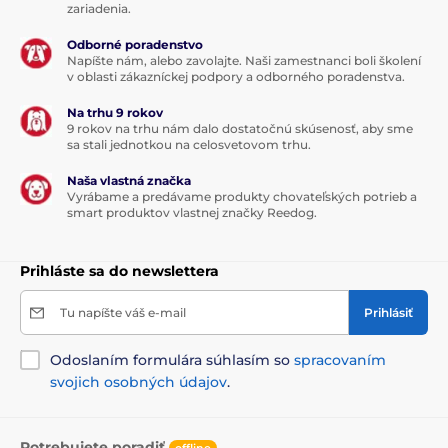
zariadenia.
Technické špecifikácie sa môžu zmeniť bez
Odborné poradenstvo
predchádzajúceho upozornenia. Obrázky majú len
Napíšte nám, alebo zavolajte. Naši zamestnanci boli školení
ilustračný charakter.
v oblasti zákazníckej podpory a odborného poradenstva.
Na trhu 9 rokov
9 rokov na trhu nám dalo dostatočnú skúsenosť, aby sme
Produkt je zaradený v kategóriách
sa stali jednotkou na celosvetovom trhu.
Výcvikové obojky
0 až 300 metrov
Naša vlastná značka
Vyrábame a predávame produkty chovateľských potrieb a
smart produktov vlastnej značky Reedog.
Elektrické
Zvukové
Ponoriteľné
Pre stredné psy
Pre veľké psy
Prihláste sa do newslettera
Pre najväčšie psy
Pre 1 psa
Tu napíšte váš e-mail
Prihlásiť
Odoslaním formulára súhlasím so
spracovaním
svojich osobných údajov
.
Potrebujete poradiť
offline