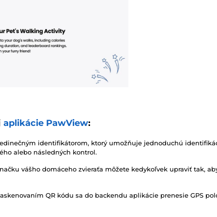
j
aplikácie PawView
:
 jedinečným identifikátorom, ktorý umožňuje jednoduchú identifi
ého alebo následných kontrol.
 značku vášho domáceho zvieraťa môžete kedykoľvek upraviť tak, aby
 naskenovaním QR kódu sa do backendu aplikácie prenesie GPS polo