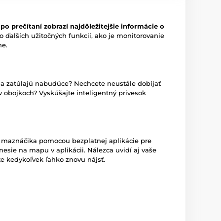
o prečítaní zobrazí najdôležitejšie informácie o
 ďalších užitočných funkcií, ako je monitorovanie
ne.
sa zatúlajú nabudúce? Nechcete neustále dobíjať
v obojkoch? Vyskúšajte inteligentný prívesok
maznáčika pomocou bezplatnej aplikácie pre
nesie na mapu v aplikácii. Nálezca uvidí aj vaše
e kedykoľvek ľahko znovu nájsť.