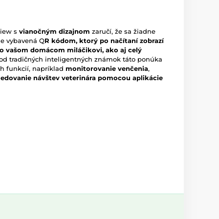
View s
vianočným dizajnom
zaručí, že sa žiadne
 je vybavená Q
R kódom, ktorý po načítaní zobrazí
e o vašom domácom miláčikovi, ako aj celý
l od tradičných inteligentných známok táto ponúka
h funkcií, napríklad
monitorovanie venčenia
,
ledovanie návštev veterinára pomocou aplikácie