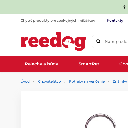
☀️
Chytré produkty pre spokojných miláčikov
Kontakty
Napr. produk
Pelechy a búdy
SmartPet
Cho
Úvod
Chovateľstvo
Potreby na venčenie
Známky 