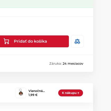
Pridať do košíka
Záruka:
24 mesiacov
Vianočná…
K nákupu
1,99 €