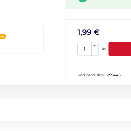
1,99 €
ine
ks
Kód produktu:
P55445