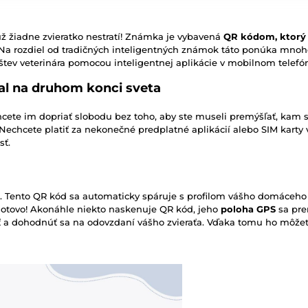
už žiadne zvieratko nestratí! Známka je vybavená
QR kódom, ktorý p
 Na rozdiel od tradičných inteligentných známok táto ponúka mnoho
štev veterinára pomocou inteligentnej aplikácie v mobilnom telefó
al na druhom konci sveta
cete im dopriať slobodu bez toho, aby ste museli premýšľať, kam 
 Nechcete platiť za nekonečné predplatné aplikácií alebo SIM karty 
sť.
Tento QR kód sa automaticky spáruje s profilom vášho domáceho 
 hotovo! Akonáhle niekto naskenuje QR kód, jeho
poloha GPS
sa pre
 a dohodnúť sa na odovzdaní vášho zvieraťa. Vďaka tomu ho môžet