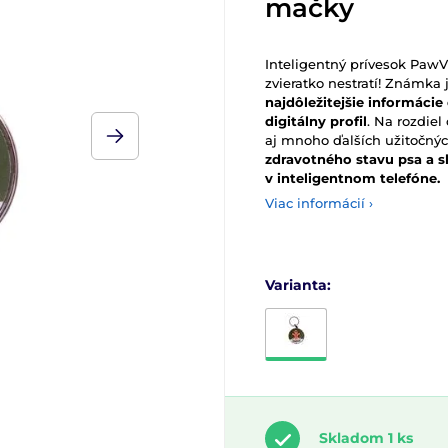
mačky
Inteligentný prívesok Paw
zvieratko nestratí! Známka
najdôležitejšie informáci
digitálny profil
. Na rozdie
aj mnoho ďalších užitočnýc
zdravotného stavu psa a s
v inteligentnom telefóne.
Viac informácií ›
Varianta:
Skladom 1 ks