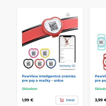
Varianty (2)
PawView inteligentná známka
PawVi
pre psy a mačky – srdce
pre ps
Skladom
Sklad
1,99 €
3,99 
Detail