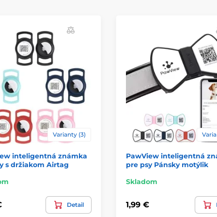
Varianty (3)
Varia
ew inteligentná známka
PawView inteligentná z
y s držiakom Airtag
pre psy Pánsky motýlik
om
Skladom
€
1,99 €
Detail