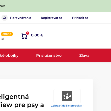
ov!
Porovnávanie
Registrovať sa
Prihlásiť sa
0
offline
0,00 €
-15)
cké obojky
Príslušenstvo
Zľava
eligentná
iew pre psy a
Zobraziť ďalšie produkty ›