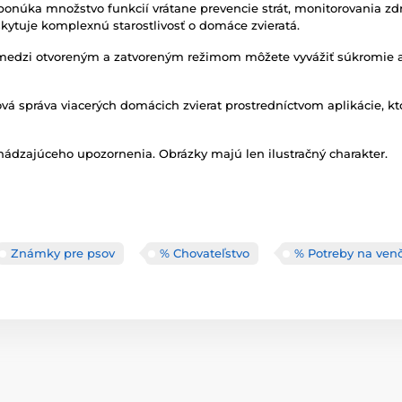
 ponúka množstvo funkcií vrátane prevencie strát, monitorovania zdr
ytuje komplexnú starostlivosť o domáce zvieratá.
edzi otvoreným a zatvoreným režimom môžete vyvážiť súkromie a
vá správa viacerých domácich zvierat prostredníctvom aplikácie, k
ádzajúceho upozornenia. Obrázky majú len ilustračný charakter.
Známky pre psov
% Chovateľstvo
% Potreby na ven