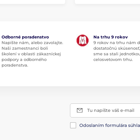
Odborné poradenstvo
Na trhu 9 rokov
Napíšte nám, alebo zavolajte.
9 rokov na trhu nám d
Naši zamestnanci boli
dostatočnú skúsenosť
školení v oblasti zákazníckej
sme sa stali jednotko
podpory a odborného
celosvetovom trhu.
poradenstva.
Tu napíšte váš e-mail
Odoslaním formulára súhl