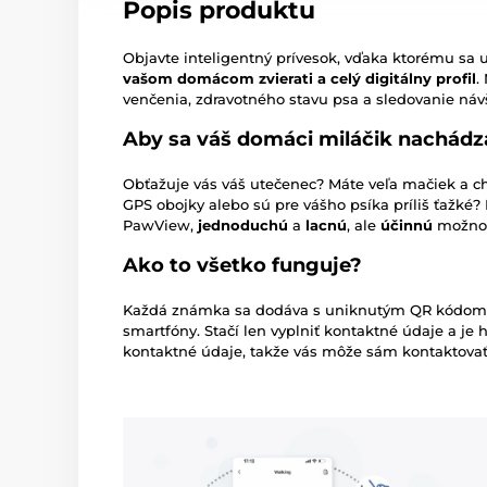
Popis produktu
Objavte inteligentný prívesok, vďaka ktorému sa 
vašom domácom zvierati a celý digitálny profil
.
venčenia, zdravotného stavu psa a sledovanie náv
Aby sa váš domáci miláčik nachádz
Obťažuje vás váš utečenec? Máte veľa mačiek a ch
GPS obojky alebo sú pre vášho psíka príliš ťažké?
PawView,
jednoduchú
a
lacnú
, ale
účinnú
možno
Ako to všetko funguje?
Každá známka sa dodáva s uniknutým QR kódom. 
smartfóny. Stačí len vyplniť kontaktné údaje a je
kontaktné údaje, takže vás môže sám kontaktovať