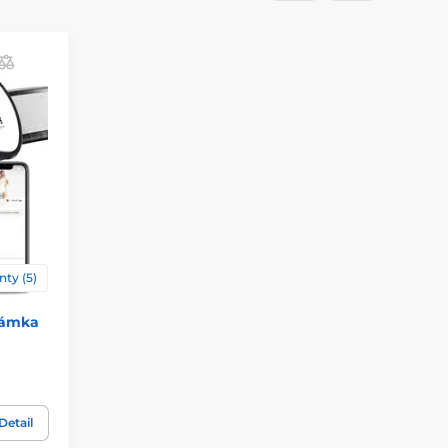
nty (5)
námka
Detail