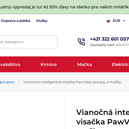
 Letný výpredaj je tu! Až 50% zľavy na všetko pre vašich miláčik
Doprava a platba
Služby
EUR
+421 322 601 057
t, kategóriu
Zavolajte nám
(Po-Pi 7
vateľstvo
Krmivo
Mačka
Elektri
pre psov
Vianočná inteligentná visačka PawView pre psy a mačky
Vianočná int
visačka PawV