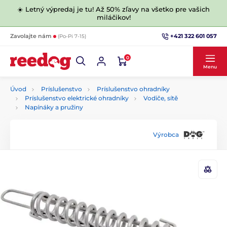
☀️ Letný výpredaj je tu! Až 50% zľavy na všetko pre vašich
miláčikov!
+421 322 601 057
Zavolajte nám
(Po-Pi 7-15)
0
Menu
Úvod
Príslušenstvo
Príslušenstvo ohradníky
Príslušenstvo elektrické ohradníky
Vodiče, sítě
Napínáky a pružiny
Výrobca