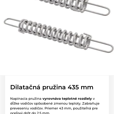
Dilatačná pružina 435 mm
Napínacia pružina
vyrovnáva teplotné rozdiely
v
dĺžke vodičov spôsobené zmenou teploty. Zabraňuje
preveseniu vodičov. Priemer 43 mm, použiteľná pre
oceľový drôt do 2,5 mm.