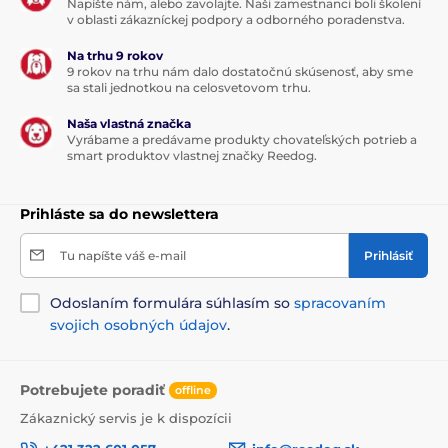
Napíšte nám, alebo zavolajte. Naši zamestnanci boli školení
v oblasti zákazníckej podpory a odborného poradenstva.
Príslušenstvo elektrické ohradníky
Na trhu 9 rokov
Vodiče, sítě
Napínáky a pružiny
9 rokov na trhu nám dalo dostatočnú skúsenosť, aby sme
sa stali jednotkou na celosvetovom trhu.
Naša vlastná značka
Vyrábame a predávame produkty chovateľských potrieb a
smart produktov vlastnej značky Reedog.
Prihláste sa do newslettera
Tu napíšte váš e-mail
Prihlásiť
Odoslaním formulára súhlasím so
spracovaním
svojich osobných údajov
.
Potrebujete poradiť
offline
Zákaznický servis je k dispozícii