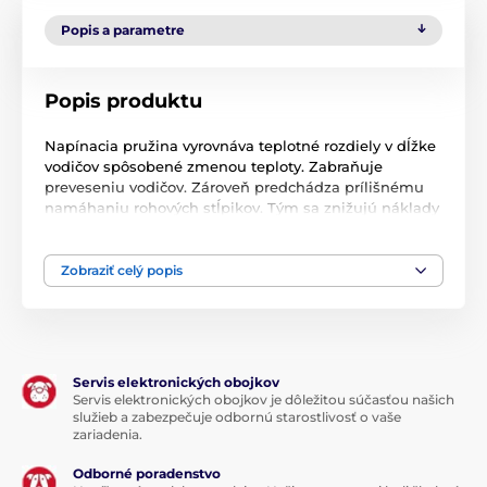
Popis a parametre
Popis produktu
Napínacia pružina vyrovnáva teplotné rozdiely v dĺžke
vodičov spôsobené zmenou teploty. Zabraňuje
preveseniu vodičov. Zároveň predchádza prílišnému
namáhaniu rohových stĺpikov. Tým sa znižujú náklady
na údržbu ohradníka.
Priemer 43 mm, použiteľná pre oceľový drôt do 2,5
Zobraziť celý popis
mm.
Technické špecifikácie sa môžu zmeniť bez
Servis elektronických obojkov
predchádzajúceho upozornenia. Obrázky majú len
Servis elektronických obojkov je dôležitou súčasťou našich
ilustračný charakter.
služieb a zabezpečuje odbornú starostlivosť o vaše
zariadenia.
Produkt je zaradený v kategóriách
Odborné poradenstvo