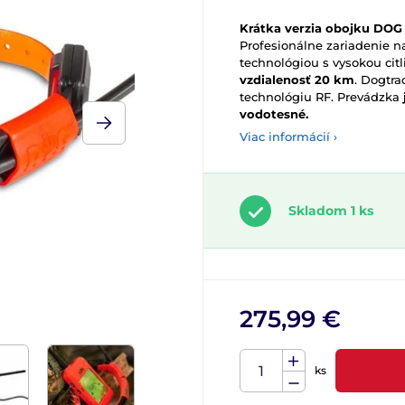
Krátka verzia obojku DOG
Profesionálne zariadenie 
technológiou s vysokou cit
vzdialenosť 20 km
. Dogtr
technológiu RF. Prevádzka
vodotesné.
Viac informácií ›
Skladom 1 ks
275,99 €
ks