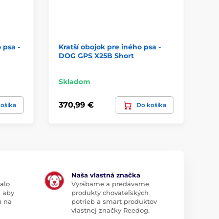
 psa -
Kratší obojok pre iného psa -
Kr
DOG GPS X25B Short
DO
Skladom
Sk
370,99 €
31
ošíka
Do košíka
Naša vlastná značka
alo
Vyrábame a predávame
, aby
produkty chovateľských
u na
potrieb a smart produktov
vlastnej značky Reedog.