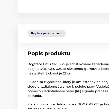
Popis a parametre
Popis produktu
Dogtrace DOG GPS X25 je sofistikované zariadenie n
obojku DOG GPS X25 so skrátenou gumovou časťou
nastaviteľný obvod je 25 cm
Skladá sa z vysielače, ktorý je umiestnený na obo
sleduje vzdialenosť a smer k polohe psov. Vysiela
pomocou rádiofrekvenčného (RF) signálu prenáša 
psovoda.
Kratší obojok pre ďalšieho psa DOG GPS X25 je k
zariadenia DOG GPS X25.