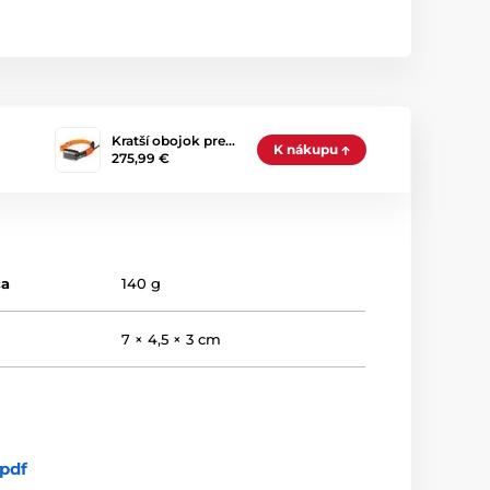
Kratší obojok pre…
K nákupu
275,99 €
ča
140 g
a
7 × 4,5 × 3 cm
pdf