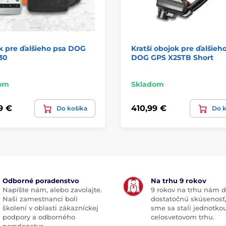
k pre ďalšieho psa DOG
Kratší obojok pre ďalšieho
30
DOG GPS X25TB Short
om
Skladom
9 €
410,99 €
Do košíka
Do k
Odborné poradenstvo
Na trhu 9 rokov
Napíšte nám, alebo zavolajte.
9 rokov na trhu nám d
Naši zamestnanci boli
dostatočnú skúsenosť
školení v oblasti zákazníckej
sme sa stali jednotko
podpory a odborného
celosvetovom trhu.
poradenstva.