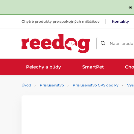
☀️
Chytré produkty pre spokojných miláčikov
Kontakty
Napr. produk
Pelechy a búdy
SmartPet
Cho
Úvod
Príslušenstvo
Príslušenstvo GPS obojky
Vys