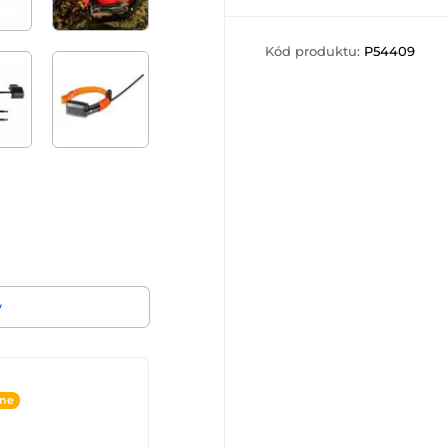
Kód produktu:
P54409
v
ine