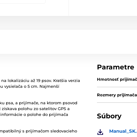
Parametre
Hmotnosť prijíma
a lokalizáciu až 19 psov. Kratšia verzia
 vysielača o 5 cm. Najmenší
Rozmery prijímač
jku psa, a prijímače, na ktorom psovod
č získava polohu zo satelitov GPS a
informácie o polohe do prijímača
Súbory
Manual_SK.
ompatibilný s prijímačom sledovacieho