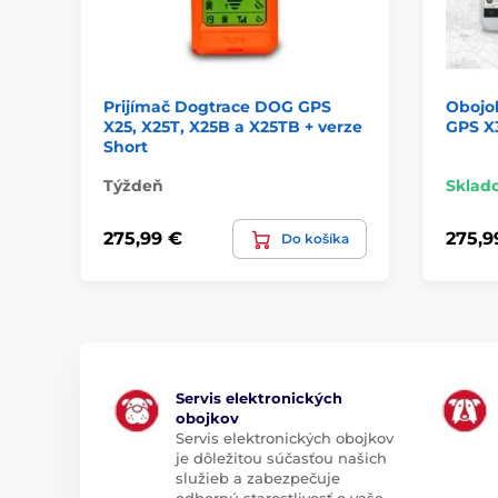
Prijímač Dogtrace DOG GPS
Obojo
X25, X25T, X25B a X25TB + verze
GPS X
Short
Týždeň
Sklad
275,99 €
275,9
Do košíka
Servis elektronických
obojkov
Servis elektronických obojkov
je dôležitou súčasťou našich
služieb a zabezpečuje
odbornú starostlivosť o vaše