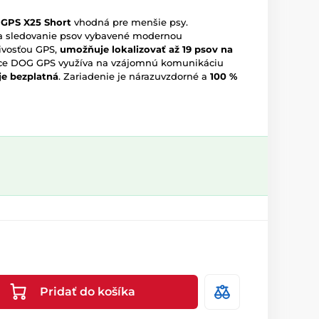
 GPS X25 Short
vhodná pre menšie psy.
na sledovanie psov vybavené modernou
livosťou GPS,
umožňuje lokalizovať až 19 psov na
ace DOG GPS využíva na vzájomnú komunikáciu
je bezplatná
. Zariadenie je nárazuvzdorné a
100 %
Pridať do košíka