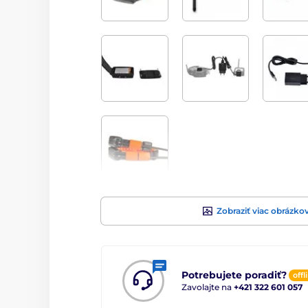
Zobraziť viac obrázko
Potrebujete poradiť?
offl
Zavolajte na
+421 322 601 057