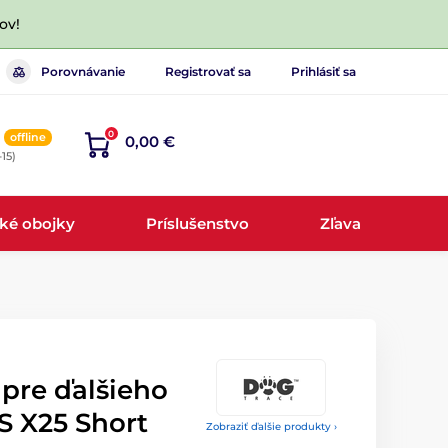
ov!
Porovnávanie
Registrovať sa
Prihlásiť sa
0
offline
0,00 €
-15)
cké obojky
Príslušenstvo
Zľava
 pre ďalšieho
S X25 Short
Zobraziť ďalšie produkty ›