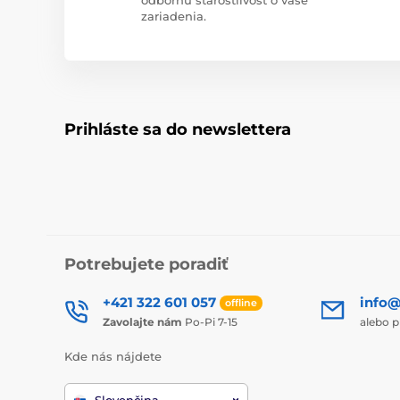
zariadenia.
Prihláste sa do newslettera
Potrebujete poradiť
+421 322 601 057
info@
offline
Zavolajte nám
Po-Pi 7-15
alebo p
Kde nás nájdete