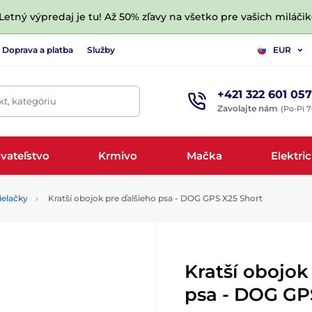
 Letný výpredaj je tu! Až 50% zľavy na všetko pre vašich miláčik
Doprava a platba
Služby
EUR
+421 322 601 057
t, kategóriu
Zavolajte nám
(Po-Pi 7
vateľstvo
Krmivo
Mačka
Elektri
ielačky
Kratší obojok pre ďalšieho psa - DOG GPS X25 Short
Kratší obojok
psa - DOG GP