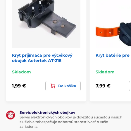
Produkt je zaradený v kategóriách
Príslušenstvo výcvikové obojky
Doplnky
Kryt prijímača pre výcvikový
Kryt batérie pr
obojok Aetertek AT-216
Skladom
Skladom
1,99 €
7,99 €
Do košíka
Servis elektronických obojkov
Servis elektronických obojkov je dôležitou súčasťou našich
služieb a zabezpečuje odbornú starostlivosť o vaše
zariadenia.