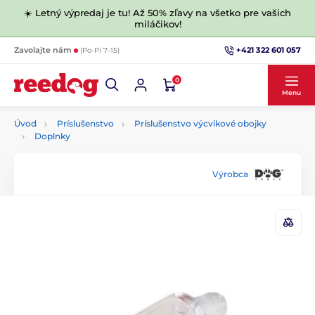
☀️ Letný výpredaj je tu! Až 50% zľavy na všetko pre vašich
miláčikov!
+421 322 601 057
Zavolajte nám
(Po-Pi 7-15)
0
Menu
Úvod
Príslušenstvo
Príslušenstvo výcvikové obojky
Doplnky
Výrobca