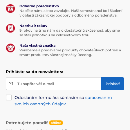
Odborné poradenstvo
Napíšte nám, alebo zavolajte. Naši zamestnanci boli školení
v oblasti zákazníckej podpory a odborného poradenstva.
Na trhu 9 rokov
9 rokov na trhu nám dalo dostatočnú skúsenosť, aby sme
sa stali jednotkou na celosvetovom trhu.
Naša vlastná značka
Vyrábame a predávame produkty chovateľských potrieb a
smart produktov vlastnej značky Reedog.
Prihláste sa do newslettera
Tu napíšte váš e-mail
Prihlásiť
Odoslaním formulára súhlasím so
spracovaním
svojich osobných údajov
.
Potrebujete poradiť
offline