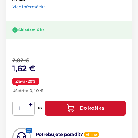
Viac informácií ›
Skladom 6 ks
2,02 €
1,62 €
Zľava
-20%
Ušetríte 0,40 €
Do košíka
ks
Potrebujete poradiť?
offline