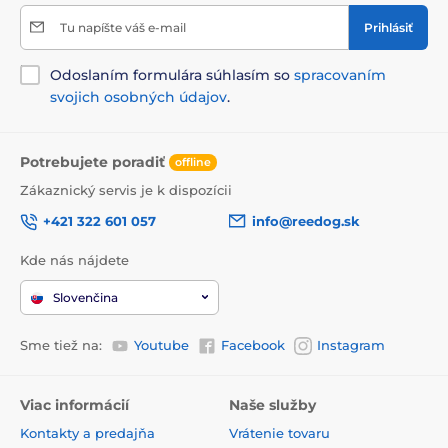
Tu napíšte váš e-mail
Prihlásiť
Odoslaním formulára súhlasím so
spracovaním
svojich osobných údajov
.
Potrebujete poradiť
offline
Zákaznický servis je k dispozícii
+421 322 601 057
info@reedog.sk
Kde nás nájdete
Slovenčina
Sme tiež na:
Youtube
Facebook
Instagram
Viac informácií
Naše služby
Kontakty a predajňa
Vrátenie tovaru