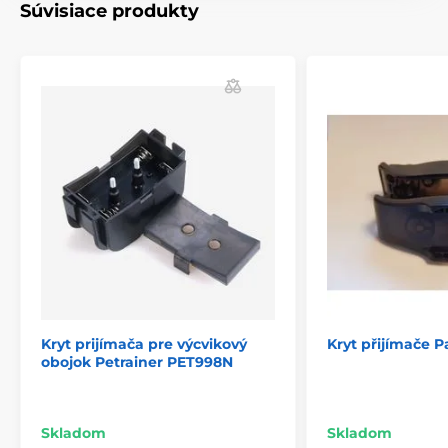
Súvisiace produkty
Príslušenstvo výcvikové obojky
Doplnky
Kryty a díly
% Príslušenstvo
Kryt prijímača pre výcvikový
Kryt přijímače P
obojok Petrainer PET998N
Skladom
Skladom