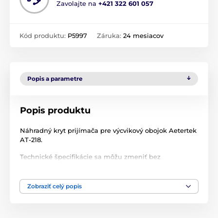
Zavolajte na
+421 322 601 057
Kód produktu:
P5997
Záruka:
24 mesiacov
Popis a parametre
Popis produktu
Náhradný kryt prijímača pre výcvikový obojok Aetertek
AT-218.
Technické špecifikácie sa môžu zmeniť bez
predchádzajúceho upozornenia. Obrázky majú len
ilustračný charakter.
Zobraziť celý popis
Produkt je zaradený v kategóriách