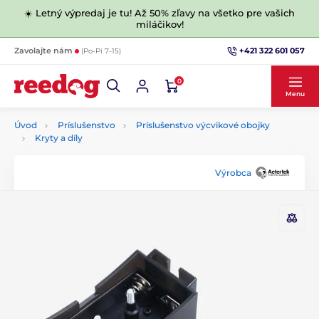
☀️ Letný výpredaj je tu! Až 50% zľavy na všetko pre vašich
miláčikov!
+421 322 601 057
Zavolajte nám
(Po-Pi 7-15)
0
Menu
Úvod
Príslušenstvo
Príslušenstvo výcvikové obojky
Kryty a díly
Výrobca