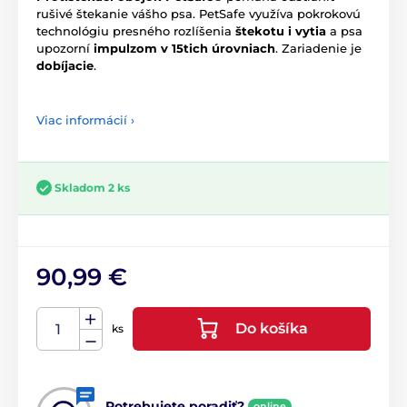
rušivé štekanie vášho psa. PetSafe využíva pokrokovú
technológiu presného rozlíšenia
štekotu i vytia
a psa
upozorní
impulzom v 15tich úrovniach
. Zariadenie je
dobíjacie
.
Viac informácií ›
Skladom 2 ks
90,99 €
Do košíka
ks
Potrebujete poradiť?
online