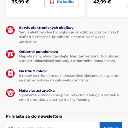
nízku úroveň
a štekanie postupne ustáva.
35,99 €
42,99 €
Do košíka
Pre maximálne bezpečie vášho psa je obojok
vybavený
bezpečnostnou poistkou
a po dosiahnutí
Servis elektronických obojkov
úrovne 15 sa zariadenie resetuje. Obojok deaktivuje
Servis elektronických obojkov je dôležitou súčasťou našich
korekcia aj v prípade nepretržitého štekania po 1
služieb a zabezpečuje odbornú starostlivosť o vaše
zariadenia.
minútu a 20 sekúnd. Režim bude neaktívny po dobu 3
minút a potom začne funkciu opäť od najnižšej
Odborné poradenstvo
úrovne.
Napíšte nám, alebo zavolajte. Naši zamestnanci boli školení
v oblasti zákazníckej podpory a odborného poradenstva.
Na trhu 9 rokov
9 rokov na trhu nám dalo dostatočnú skúsenosť, aby sme
sa stali jednotkou na celosvetovom trhu.
Naša vlastná značka
Vyrábame a predávame produkty chovateľských potrieb a
smart produktov vlastnej značky Reedog.
Prihláste sa do newslettera