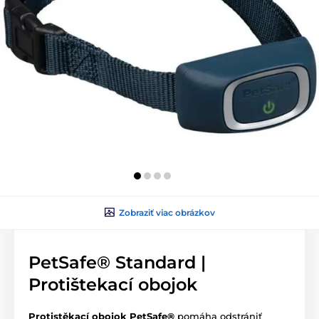
Zobraziť viac obrázkov
PetSafe® Standard |
Protištekací obojok
Protistěkací obojok PetSafe®
pomáha odstrániť