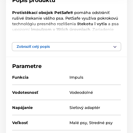
Popis produktu
Protistěkací obojok PetSafe®
pomáha odstrániť
rušivé štekanie vášho psa. PetSafe využíva pokrokovú
technológiu presného rozlíšenia
štekotu i vytia
a psa
upozorní
impulzom v 15tich úrovniach
. Zariadenie
je
dobíjacie
.
Zobraziť celý popis
Hlavné funkcie:
Parametre
Reaguje na štekanie, ale aj vytie psa
Postupné navýšenie impulzu v 15tich úrovniach
Funkcia
Impuls
Zariadenie je dobíjacie
LED indikácia stavu batérie
Vodotesnosť
Vodeodolné
Dlhé aj krátke elektródy v balení
Napájanie
Sieťový adaptér
Veľkosť
Malé psy
,
Stredné psy