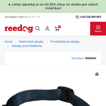
☀️ Letný výpredaj je tu! Až 50% zľavy na všetko pre vašich
miláčikov!
+421 322 601 057
Zavolajte nám
(Po-Pi 7-15)
0
Menu
Úvod
Elektrické obojky
Protištekacie obojky
Obojky proti štekaniu
Výrobca