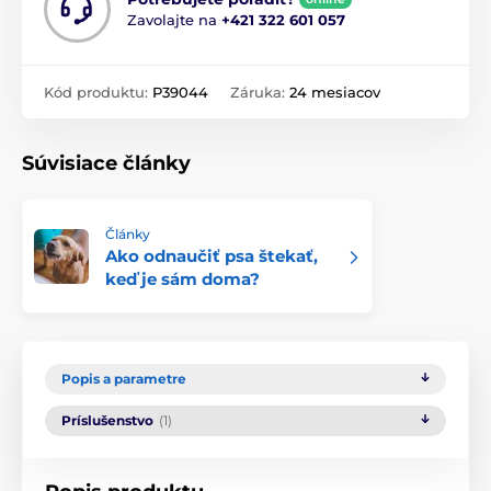
Zavolajte na
+421 322 601 057
Kód produktu:
P39044
Záruka:
24 mesiacov
Súvisiace články
Články
Ako odnaučiť psa štekať,
keď je sám doma?
Popis a parametre
Príslušenstvo
(1)