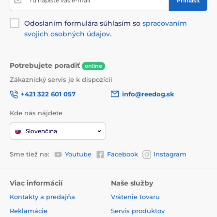
Tu napíšte váš e-mail
Prihlásiť
Odoslaním formulára súhlasím so
spracovaním
svojich osobných údajov
.
Potrebujete poradiť
online
Zákaznický servis je k dispozícii
+421 322 601 057
info@reedog.sk
Kde nás nájdete
Detekcia štekanie
Slovenčina
Protistěkací obojok PetSafe disponuje
modernou technológiou, ktorá r
eaguje
Sme tiež na:
Youtube
Facebook
Instagram
ako na štekanie, tak aj vytie psa
. Funkciu
umožňuje
senzor snímajúci zvuk aj vibráciu hlasiviek
psa
. Rozlíšenie je preto veľmi presné a
zabraňuje
Viac informácií
Naše služby
nechcenému spusteniu obojku
okolitými hlukmi.
Kontakty a predajňa
Vrátenie tovaru
Reklamácie
Servis produktov