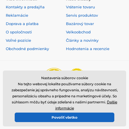
Kontakty a predajňa
Vrátenie tovaru
Reklamácie
Servis produktov
Doprava a platba
Bazárový tovar
O spoločnosti
Velkoobchod
Voľné pozície
Články a novinky
Obchodné podmienky
Hodnotenia a recenzie
Nastavenia súborov cookie
Na tejto webovej lokalite používame súbory cookie na
zabezpečenie jej správneho fungovania, analýzu návštevnosti,
personalizáciu obsahu a prípadne na marketingové účely. So
súhlasom môžu byť údaje zdieľané s našimi partnermi.
Ďalšie
informácie
Povoliť všetko
© 2026 www.reedog.sk ⦁ E-shop vytvorila
SIMPLIA.cz