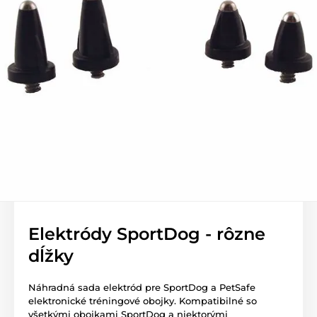
Elektródy SportDog - rôzne
dĺžky
Náhradná sada elektród pre SportDog a PetSafe
elektronické tréningové obojky. Kompatibilné so
všetkými obojkami SportDog a niektorými