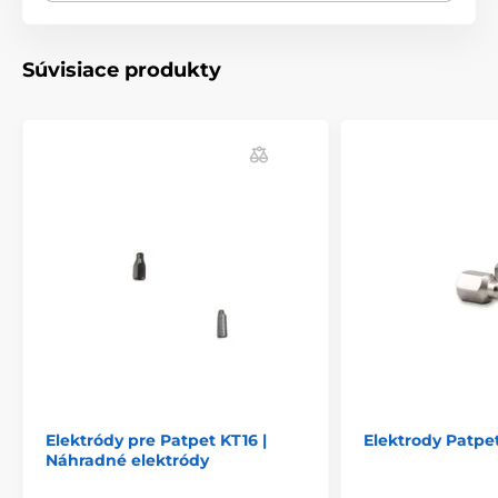
ilustračný charakter.
Súvisiace produkty
Produkt je zaradený v kategóriách
Príslušenstvo výcvikové obojky
Elektródy
Elektródy pre Patpet KT16 |
Elektrody Patpe
Náhradné elektródy