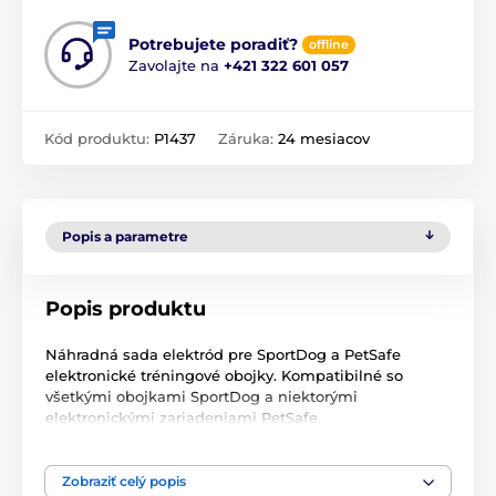
Potrebujete poradiť?
offline
Zavolajte na
+421 322 601 057
Kód produktu:
P1437
Záruka:
24 mesiacov
Popis a parametre
Popis produktu
Náhradná sada elektród pre SportDog a PetSafe
elektronické tréningové obojky. Kompatibilné so
všetkými obojkami SportDog a niektorými
elektronickými zariadeniami PetSafe.
Technické špecifikácie sa môžu zmeniť bez
predchádzajúceho upozornenia. Obrázky majú len
Zobraziť celý popis