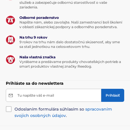
služieb a zabezpečuje odbornú starostlivosť o vaše
zariadenia.
Odborné poradenstvo
Napíšte nám, alebo zavolajte. Naši zamestnanci boli školení
v oblasti zákazníckej podpory a odborného poradenstva.
Na trhu 9 rokov
9 rokov na trhu nám dalo dostatočnú skúsenosť, aby sme
sa stali jednotkou na celosvetovom trhu.
Naša vlastná značka
Vyrábame a predávame produkty chovateľských potrieb a
smart produktov vlastnej značky Reedog.
Prihláste sa do newslettera
Tu napíšte váš e-mail
Prihlásiť
Odoslaním formulára súhlasím so
spracovaním
svojich osobných údajov
.