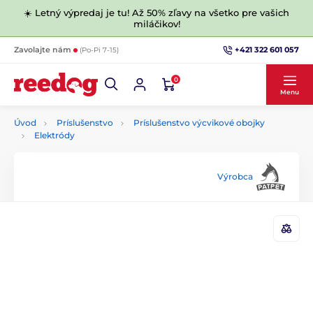
☀️ Letný výpredaj je tu! Až 50% zľavy na všetko pre vašich
miláčikov!
+421 322 601 057
Zavolajte nám
(Po-Pi 7-15)
0
Menu
Úvod
Príslušenstvo
Príslušenstvo výcvikové obojky
Elektródy
Výrobca