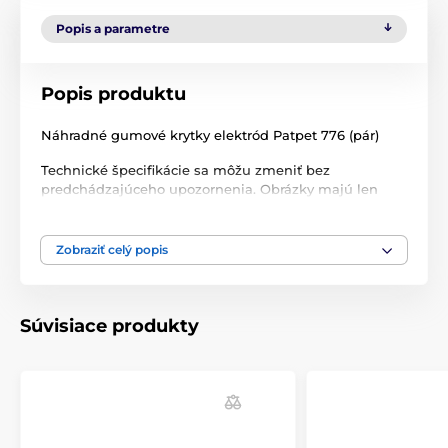
Popis a parametre
Popis produktu
Náhradné gumové krytky elektród Patpet 776 (pár)
Technické špecifikácie sa môžu zmeniť bez
predchádzajúceho upozornenia. Obrázky majú len
ilustračný charakter.
Zobraziť celý popis
Produkt je zaradený v kategóriách
Príslušenstvo výcvikové obojky
Elektródy
Súvisiace produkty