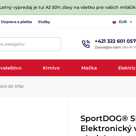
 Letný výpredaj je tu! Až 50% zľavy na všetko pre vašich miláčik
Doprava a platba
Služby
EUR
+421 322 601 057
t, kategóriu
Zavolajte nám
(Po-Pi 7
vateľstvo
Krmivo
Mačka
Elektri
OG® SD-575E
SportDOG® SD
Elektronický 