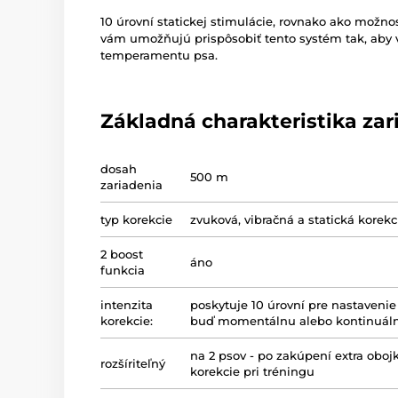
10 úrovní statickej stimulácie, rovnako ako možnos
vám umožňujú prispôsobiť tento systém tak, aby v
temperamentu psa.
Základná charakteristika zar
dosah
500 m
zariadenia
typ korekcie
zvuková, vibračná a statická korekc
2 boost
áno
funkcia
intenzita
poskytuje 10 úrovní pre nastavenie
korekcie:
buď momentálnu alebo kontinuáln
na 2 psov - po zakúpení extra oboj
rozšíriteľný
korekcie pri tréningu