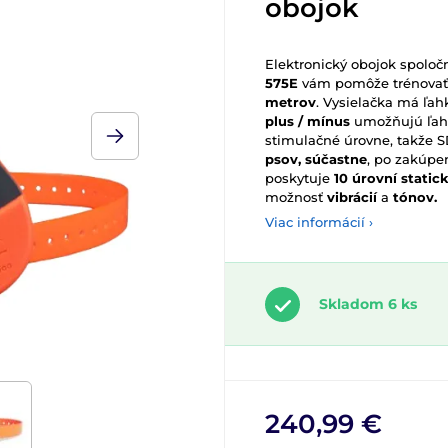
obojok
Elektronický obojok spolo
575E
vám pomôže trénovať 
metrov
. Vysielačka má ľah
plus / mínus
umožňujú ľah
stimulačné úrovne, takže 
psov, súčastne
, po zakúpe
poskytuje
10 úrovní static
možnosť
vibrácií
a
tónov.
Viac informácií ›
Skladom 6 ks
240,99 €