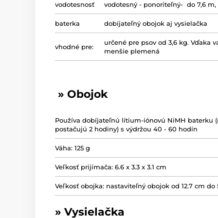
vodotesnosť
vodotesný - ponoriteľný- do 7,6 m,
baterka
dobíjateľný obojok aj vysielačka
určené pre psov od 3,6 kg. Vďaka v
vhodné pre:
menšie plemená
» Obojok
Používa dobíjateľnú lítium-iónovú NiMH baterku 
postačujú 2 hodiny) s výdržou 40 - 60 hodín
Váha: 125 g
Veľkosť prijímača: 6.6 x 3.3 x 3.1 cm
Veľkosť obojka: nastaviteľný obojok od 12.7 cm do 
» Vysielačka