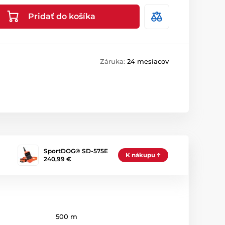
Pridať do košíka
Záruka:
24 mesiacov
SportDOG® SD-575E
K nákupu
240,99 €
500 m