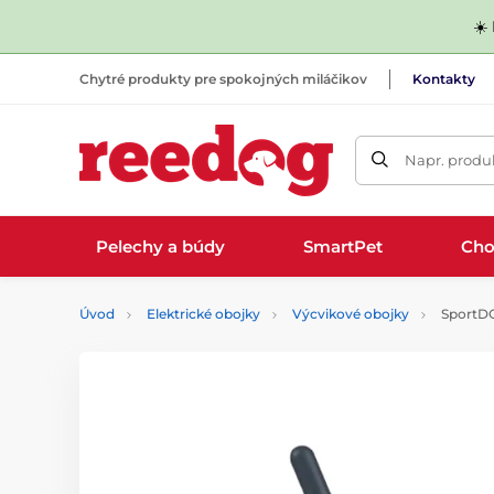
☀️
Chytré produkty pre spokojných miláčikov
Kontakty
Napr. produk
Pelechy a búdy
SmartPet
Cho
Úvod
Elektrické obojky
Výcvikové obojky
SportD