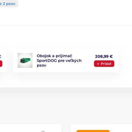
e 2 psov
Obojok a prijímač
€
208,99 €
SportDOG pre veľkých
Pridať
psov