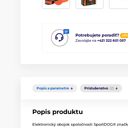
Potrebujete poradiť?
offl
Zavolajte na
+421 322 601 057
Popis a parametre
Príslušenstvo
(2)
Popis produktu
Elektronický obojok spoločnosti SportDOG® znač