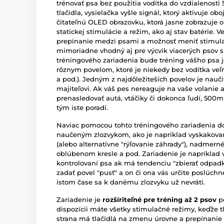
trénovať psa bez použitia vodítka do vzdialenosti 
tlačidla, vysielačka vyšle signál, ktorý aktivuje o
čitateľnú OLED obrazovku, ktorá jasne zobrazuje 
statickej stimulácie a režim, ako aj stav batérie.
prepínanie medzi psami a možnosť meniť stimula
mimoriadne vhodný aj pre výcvik viacerých psov s
tréningového zariadenia bude tréning vášho psa j
rôznym povelom, ktoré je niekedy bez vodítka veľ
a pod.). Jedným z najdôležiteších povelov je nauči
majiteľovi. Ak váš pes nereaguje na vaše volanie
prenasledovať autá, vtáčiky či dokonca ľudí, 500m 
tým iste poradí.
Naviac pomocou tohto tréningového zariadenia do
naučeným zlozvykom, ako je napríklad vyskakovan
(alebo alternatívne "rýľovanie záhrady"), nadmern
oblúbenom kresle a pod. Zariadenie je napríklad
kontrolovaní psa ak má tendenciu "zbierať odpadk
zadať povel "pusť" a on či ona vás určite poslúchn
istom čase sa k danému zlozvyku už nevráti.
Zariadenie je
rozšíriteľné pre tréning až 2 psov
po
dispozícii máte všetky stimulačné režimy, keďže t
strana má tlačidlá na zmenu úrovne a prepínani