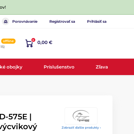
ov!
Porovnávanie
Registrovať sa
Prihlásiť sa
0
offline
0,00 €
-15)
cké obojky
Príslušenstvo
Zľava
-575E |
výcvikový
Zobraziť ďalšie produkty ›