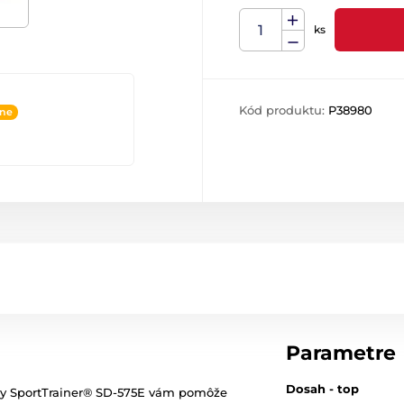
ks
Kód produktu:
P38980
ine
Parametre
Dosah - top
ky SportTrainer® SD-575E vám pomôže