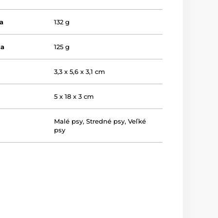
a
132 g
ča
125 g
a
3,3 x 5,6 x 3,1 cm
5 x 18 x 3 cm
Malé psy
,
Stredné psy
,
Veľké
psy