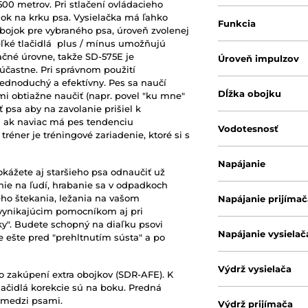
500 metrov. Pri stlačení ovládacieho
bojok na krku psa. Vysielačka má ľahko
Funkcia
obojok pre vybraného psa, úroveň zvolenej
 Veľké tlačidlá plus / mínus umožňujú
čné úrovne, takže SD-575E je
Úroveň impulzov
účastne. Pri správnom použití
ednoduchý a efektívny. Pes sa naučí
Dĺžka obojku
mi obtiažne naučiť (napr. povel "ku mne"
ť psa aby na zavolanie prišiel k
 a ak naviac má pes tendenciu
Vodotesnosť
tréner je tréningové zariadenie, ktoré si s
Napájanie
kážete aj staršieho psa odnaučiť už
ie na ľudí, hrabanie sa v odpadkoch
ého štekania, ležania na vašom
Napájanie prijímač
 vynikajúcim pomocníkom aj pri
y". Budete schopný na diaľku psovi
Napájanie vysielač
e ešte pred "prehltnutím sústa" a po
Výdrž vysielača
 zakúpení extra obojkov (SDR-AFE). K
lačidlá korekcie sú na boku. Predná
e medzi psami.
Výdrž prijímača