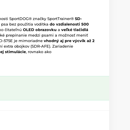
čnosti SportDOG® značky SportTrainer®
SD-
psa bez použitia vodítka
do vzdialenosti 500
ko čitateľnú
OLED obrazovku
a
veľké tlačidlá
ké prepínanie medzi psami a možnosť meniť
SD-575E je mimoriadne
vhodný aj pre výcvik až 2
ní extra obojkov (SDR-AFE). Zariadenie
kej stimulácie
, rovnako ako