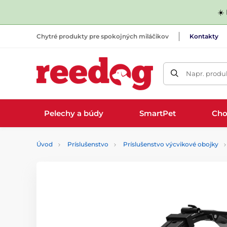
☀️
Chytré produkty pre spokojných miláčikov
Kontakty
Napr. produk
Pelechy a búdy
SmartPet
Cho
Úvod
Príslušenstvo
Príslušenstvo výcvikové obojky