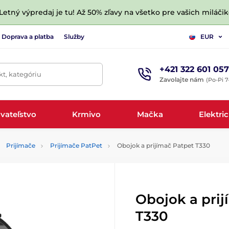
 Letný výpredaj je tu! Až 50% zľavy na všetko pre vašich miláčik
Doprava a platba
Služby
EUR
+421 322 601 057
t, kategóriu
Zavolajte nám
(Po-Pi 7
vateľstvo
Krmivo
Mačka
Elektri
Prijímače
Prijímače PatPet
Obojok a prijímač Patpet T330
Obojok a pri
T330