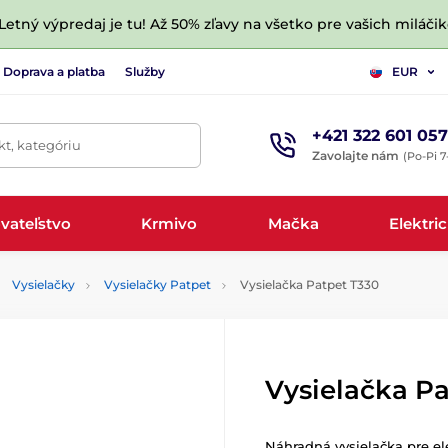
 Letný výpredaj je tu! Až 50% zľavy na všetko pre vašich miláčik
Doprava a platba
Služby
EUR
+421 322 601 057
t, kategóriu
Zavolajte nám
(Po-Pi 7
vateľstvo
Krmivo
Mačka
Elektri
Vysielačky
Vysielačky Patpet
Vysielačka Patpet T330
Vysielačka P
Náhradná vysielačka pre el