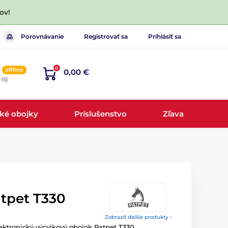
ov!
Porovnávanie
Registrovať sa
Prihlásiť sa
0
offline
0,00 €
-15)
cké obojky
Príslušenstvo
Zľava
atpet T330
Zobraziť ďalšie produkty ›
ektronický výcvikový obojok Patpet T330.