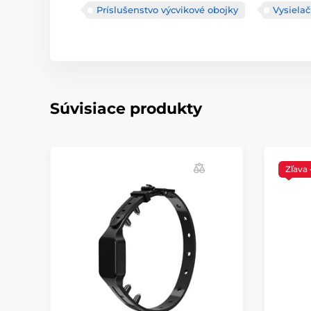
Príslušenstvo výcvikové obojky
Vysiela
Súvisiace produkty
Zľava