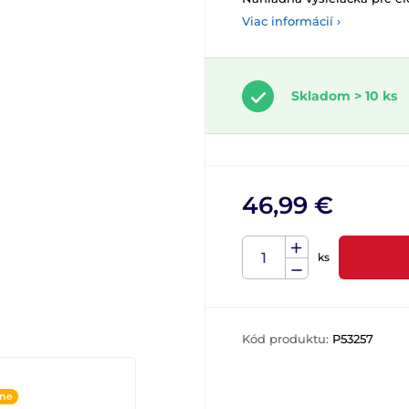
Viac informácií ›
Skladom > 10 ks
46,99 €
ks
Kód produktu:
P53257
ine