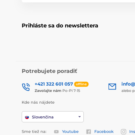
Prihláste sa do newslettera
Potrebujete poradiť
+421 322 601 057
info@
offline
Zavolajte nám
Po-Pi 7-15
alebo p
Kde nás nájdete
Slovenčina
Sme tiež na:
Youtube
Facebook
In