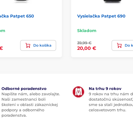
ačka Patpet 650
Vysielačka Patpet 690
om
Skladom
39,99 €
Do košíka
Do k
 €
20,00 €
Odborné poradenstvo
Na trhu 9 rokov
Napíšte nám, alebo zavolajte.
9 rokov na trhu nám d
Naši zamestnanci boli
dostatočnú skúsenosť
školení v oblasti zákazníckej
sme sa stali jednotko
podpory a odborného
celosvetovom trhu.
poradenstva.