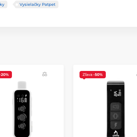
čky
Vysielačky Patpet
-20%
Zľava
-50%