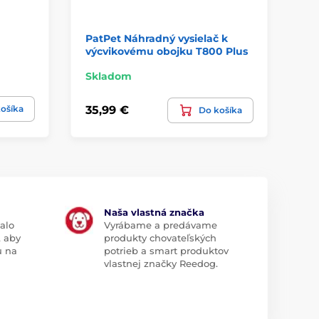
PatPet Náhradný vysielač k
Vy
výcvikovému obojku T800 Plus
Skladom
Sk
ošíka
35,99 €
39
Do košíka
Naša vlastná značka
alo
Vyrábame a predávame
, aby
produkty chovateľských
u na
potrieb a smart produktov
vlastnej značky Reedog.