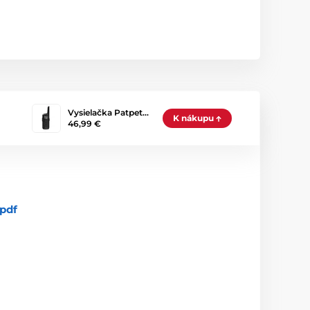
Vysielačka Patpet…
K nákupu
46,99 €
pdf