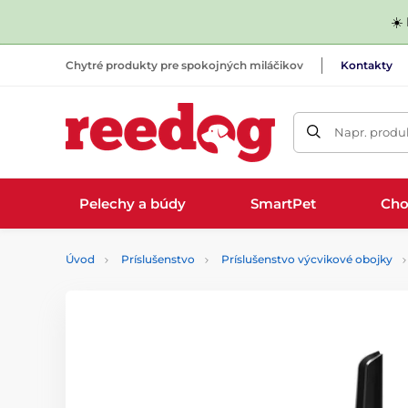
☀️
Chytré produkty pre spokojných miláčikov
Kontakty
Napr. produk
Pelechy a búdy
SmartPet
Cho
Úvod
Príslušenstvo
Príslušenstvo výcvikové obojky