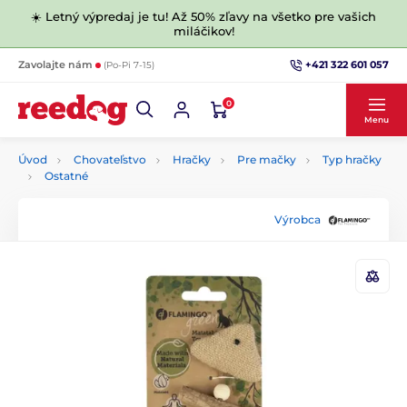
☀️ Letný výpredaj je tu! Až 50% zľavy na všetko pre vašich
miláčikov!
+421 322 601 057
Zavolajte nám
(Po-Pi 7-15)
0
Menu
Úvod
Chovateľstvo
Hračky
Pre mačky
Typ hračky
Ostatné
Výrobca