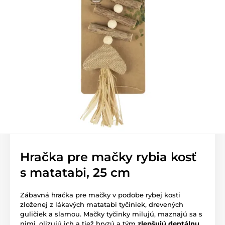
Hračka pre mačky rybia kosť
s matatabi, 25 cm
Zábavná hračka pre mačky v podobe rybej kosti
zloženej z lákavých matatabi tyčiniek, drevených
guličiek a slamou. Mačky tyčinky milujú, maznajú sa s
nimi, olizujú ich a tiež hryzú a tým
zlepšujú dentálnu