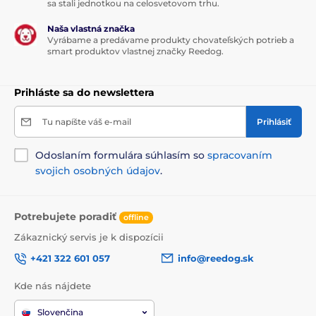
sa stali jednotkou na celosvetovom trhu.
Naša vlastná značka
Vyrábame a predávame produkty chovateľských potrieb a
smart produktov vlastnej značky Reedog.
Prihláste sa do newslettera
Tu napíšte váš e-mail
Prihlásiť
Odoslaním formulára súhlasím so
spracovaním
svojich osobných údajov
.
Potrebujete poradiť
offline
Zákaznický servis je k dispozícii
+421 322 601 057
info@reedog.sk
Kde nás nájdete
Slovenčina