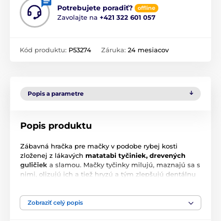
Potrebujete poradiť?
offline
Zavolajte na
+421 322 601 057
Kód produktu:
P53274
Záruka:
24 mesiacov
Popis a parametre
Popis produktu
Zábavná hračka pre mačky v podobe rybej kosti
zloženej z lákavých
matatabi tyčiniek, drevených
guličiek
a slamou. Mačky tyčinky milujú, maznajú sa s
nimi, olizujú ich a tiež hryzú a tým zlepšujú dentálnu
hygienu. Rastlina je svojimi účinkami
podobná šantu
mačacej
alebo valeriány, ktorú mačky zbožňujú, ale
má odlišnú vôňu.
Zobraziť celý popis
Veľkosť: 25 cm