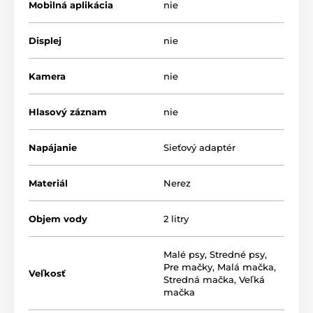
Mobilná aplikácia
nie
Displej
nie
Kamera
nie
Hlasový záznam
nie
Napájanie
Sieťový adaptér
Materiál
Nerez
Objem vody
2 litry
Technické špecifikácie sa môžu zmeniť bez
predchádzajúceho upozornenia. Obrázky majú len
Malé psy
,
Stredné psy
,
Pre mačky
,
Malá mačka
,
ilustračný charakter.
Veľkosť
Stredná mačka
,
Veľká
mačka