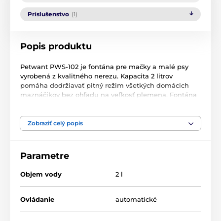
Príslušenstvo
(1)
Popis produktu
Petwant PWS-102 je fontána pre mačky a malé psy
vyrobená z kvalitného nerezu. Kapacita 2 litrov
pomáha dodržiavať pitný režim všetkých domácich
maznáčikov bez ohľadu na veľkosť plemena. Fontána
má veľmi tichú prevádzku a vášmu maznáčikovi
ponúkne vždy čerstvú a čistú vodu. Výhodou fontány
je zabudovaný filtračný systém, ktorý zabraňuje tomu,
Zobraziť celý popis
aby sa čiastočky ako chlpy alebo zvyšky krmiva
nedostali do pumpy a zároveň zbavuje vodu
nežiaduceho zápachu.
Parametre
Rozměry
: 24 x 9,5 cm, hmotnost: 1,7 kg
Objem vody
2 l
Ovládanie
automatické