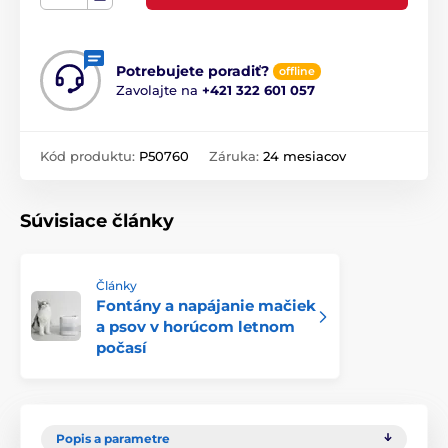
Potrebujete poradiť?
offline
Zavolajte na
+421 322 601 057
Kód produktu:
P50760
Záruka:
24 mesiacov
Súvisiace články
Články
Fontány a napájanie mačiek
a psov v horúcom letnom
počasí
Popis a parametre