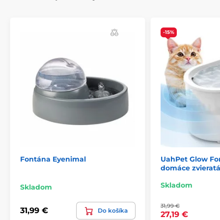
-15%
Fontána Eyenimal
UahPet Glow Fo
domáce zvierat
Skladom
Skladom
31,99 €
31,99 €
Do košíka
27,19 €