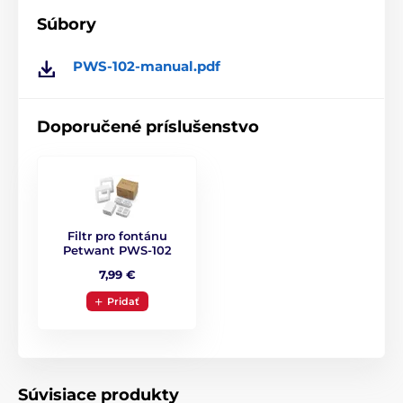
Produkt je zaradený v kategóriách
Súbory
Fontány
Nerezové
Mačka
PWS-102-manual.pdf
Doporučené príslušenstvo
Filtr pro fontánu
Petwant PWS-102
7,99 €
Pridať
Súvisiace produkty