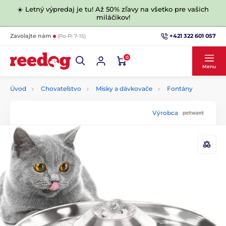
☀️ Letný výpredaj je tu! Až 50% zľavy na všetko pre vašich
miláčikov!
+421 322 601 057
Zavolajte nám
(Po-Pi 7-15)
0
Menu
Úvod
Chovateľstvo
Misky a dávkovače
Fontány
Výrobca