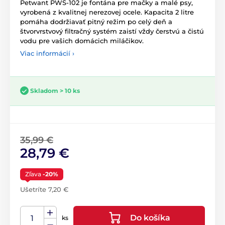
Petwant PWS-102 je fontána pre mačky a malé psy,
vyrobená z kvalitnej nerezovej ocele. Kapacita 2 litre
pomáha dodržiavať pitný režim po celý deň a
štvorvrstvový filtračný systém zaistí vždy čerstvú a čistú
vodu pre vašich domácich miláčikov.
Viac informácií ›
Skladom > 10 ks
35,99 €
28,79 €
Zľava
-20%
Ušetríte 7,20 €
Do košíka
ks