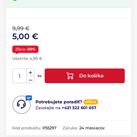
9,99 €
5,00 €
Zľava
-50%
Ušetríte 4,99 €
Do košíka
ks
Potrebujete poradiť?
offline
Zavolajte na
+421 322 601 057
Kód produktu:
P55297
Záruka:
24 mesiacov