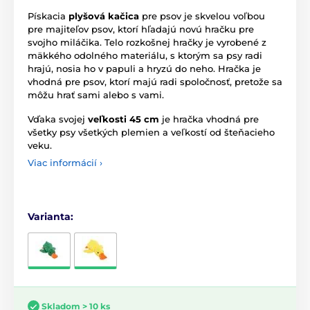
Pískacia
plyšová kačica
pre psov je skvelou voľbou
pre majiteľov psov, ktorí hľadajú novú hračku pre
svojho miláčika. Telo rozkošnej hračky je vyrobené z
mäkkého odolného materiálu, s ktorým sa psy radi
hrajú, nosia ho v papuli a hryzú do neho. Hračka je
vhodná pre psov, ktorí majú radi spoločnosť, pretože sa
môžu hrať sami alebo s vami.
Vďaka svojej
veľkosti 45 cm
je hračka vhodná pre
všetky psy všetkých plemien a veľkostí od šteňacieho
veku.
Viac informácií ›
Varianta:
Skladom > 10 ks