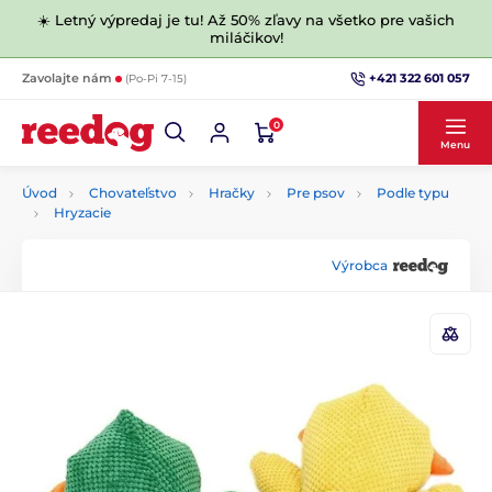
☀️ Letný výpredaj je tu! Až 50% zľavy na všetko pre vašich
miláčikov!
+421 322 601 057
Zavolajte nám
(Po-Pi 7-15)
0
Menu
Úvod
Chovateľstvo
Hračky
Pre psov
Podle typu
Hryzacie
Výrobca