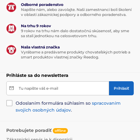
Odborné poradenstvo
Napíšte nám, alebo zavolajte. Naši zamestnanci boli školení
v oblasti zákazníckej podpory a odborného poradenstva.
Na trhu 9 rokov
9 rokov na trhu nám dalo dostatočnú skúsenosť, aby sme
sa stali jednotkou na celosvetovom trhu.
Naša vlastná značka
Vyrábame a predávame produkty chovateľských potrieb a
smart produktov vlastnej značky Reedog.
Prihláste sa do newslettera
Tu napíšte váš e-mail
Prihlásiť
Odoslaním formulára súhlasím so
spracovaním
svojich osobných údajov
.
Potrebujete poradiť
offline
Zákaznický servis je k dispozícii