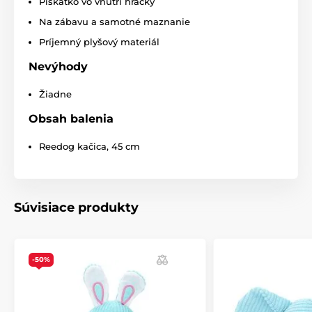
Pískatko vo vnútri hračky
% Chovateľstvo
% Hračky
Na zábavu a samotné maznanie
Príjemný plyšový materiál
Nevýhody
Žiadne
Obsah balenia
Reedog kačica, 45 cm
Súvisiace produkty
-50%