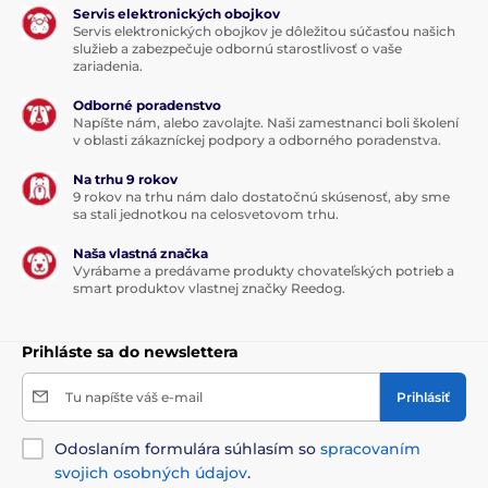
Servis elektronických obojkov
Servis elektronických obojkov je dôležitou súčasťou našich
služieb a zabezpečuje odbornú starostlivosť o vaše
zariadenia.
Odborné poradenstvo
Napíšte nám, alebo zavolajte. Naši zamestnanci boli školení
v oblasti zákazníckej podpory a odborného poradenstva.
Na trhu 9 rokov
9 rokov na trhu nám dalo dostatočnú skúsenosť, aby sme
sa stali jednotkou na celosvetovom trhu.
Naša vlastná značka
Vyrábame a predávame produkty chovateľských potrieb a
smart produktov vlastnej značky Reedog.
Prihláste sa do newslettera
Tu napíšte váš e-mail
Prihlásiť
Odoslaním formulára súhlasím so
spracovaním
svojich osobných údajov
.