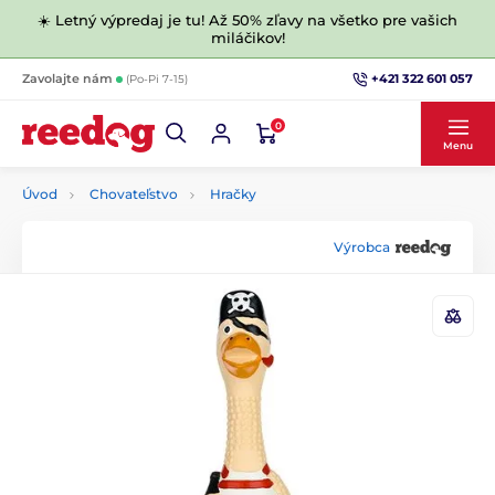
☀️ Letný výpredaj je tu! Až 50% zľavy na všetko pre vašich
miláčikov!
+421 322 601 057
Zavolajte nám
(Po-Pi 7-15)
0
Menu
Úvod
Chovateľstvo
Hračky
Výrobca