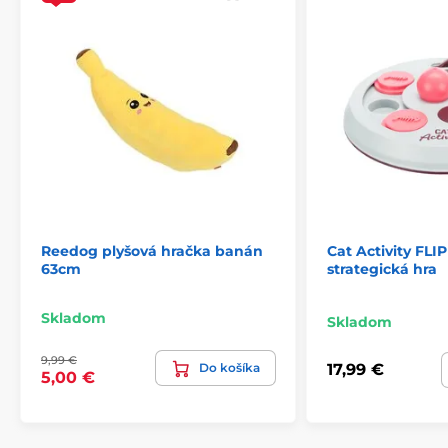
Produkt je zaradený v kategóriách
Hračky
Pre psov
Podle typu
Hryzacie
Podľa materiálu
Plyšové
Podľa značky
Hračky pre psov Reedog
Podľa tvaru
Zvieratá
% Chovateľstvo
% Hračky
Reedog plyšová hračka banán
Cat Activity FL
63cm
strategická hra
Skladom
Skladom
9,99 €
Do košíka
17,99 €
5,00 €