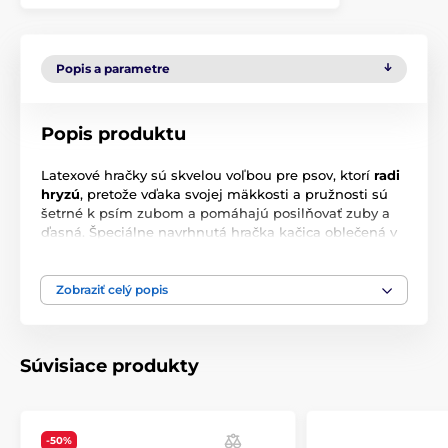
Popis a parametre
Popis produktu
Latexové hračky sú skvelou voľbou pre psov, ktorí
radi
hryzú
, pretože vďaka svojej mäkkosti a pružnosti sú
šetrné k psím zubom a pomáhajú posilňovať zuby a
ďasná. Špeciálne navrhnutá hračka kačica oblečená v
kostýme piráta udržiava psov v dobrej fyzickej kondícii
a
poskytuje zábavu a relaxáciu
. Kačička má v sebe
ukrytú
píšťalku
, ktorú môže váš pes počas hry
Zobraziť celý popis
aktivovať.
Rozmer: 23 cm
Súvisiace produkty
Technické špecifikácie sa môžu zmeniť bez
predchádzajúceho upozornenia. Obrázky majú len
ilustračný charakter.
-50%