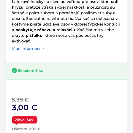
Latexové hračky sú skvelou voľbou pre psov, ktorí
radi
hryzú
, pretože vďaka svojej mäkkosti a pružnosti sú
šetrné k psím zubom a pomáhajú posilňovať zuby a
ďasná. Špeciálne navrhnutá hračka kačica oblečená v
kostýme piráta udržiava psov v dobrej fyzickej kondícii
a
poskytuje zábavu a relaxáciu
. Kačička má v sebe
ukrytú
píšťalku
, ktorú môže váš pes počas hry
aktivovať.
Viac informácií ›
Skladom 9 ks
5,99 €
3,00 €
Zľava
-50%
Ušetríte 2,99 €