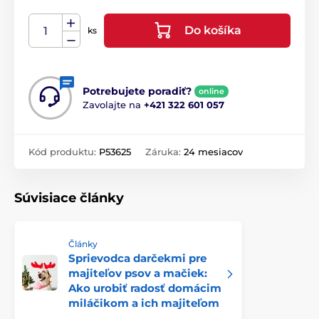
Do košíka
ks
Potrebujete poradiť?
online
Zavolajte na
+421 322 601 057
Kód produktu:
P53625
Záruka:
24 mesiacov
Súvisiace články
Články
Sprievodca darčekmi pre
majiteľov psov a mačiek:
Ako urobiť radosť domácim
miláčikom a ich majiteľom