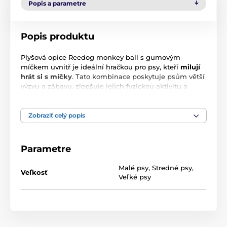
Popis a parametre
Popis produktu
Plyšová opice Reedog monkey ball s gumovým
míčkem uvnitř je ideální hračkou pro psy, kteří
milují
hrát si s míčky
. Tato kombinace poskytuje psům větší
výzvu a zábavu, zlepšuje jejich fyzickou aktivitu a
koordinaci. Psi milují hrát si s míčky, a tak je tato
kombinace ideálním řešením pro spoustu zvířecích
kamarádů. Díky měkkému plyšovému materiálu a
Zobraziť celý popis
pískacímu míčku uvnitř poskytuje vašemu psu
dostatek
zábavy a stimulace.
Parametre
Malé psy
,
Stredné psy
,
Veľkosť
Veľké psy
Technické špecifikácie sa môžu zmeniť bez
predchádzajúceho upozornenia. Obrázky majú len
ilustračný charakter.