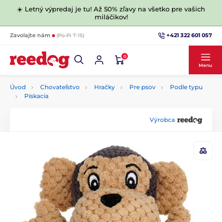
☀️ Letný výpredaj je tu! Až 50% zľavy na všetko pre vašich
miláčikov!
+421 322 601 057
Zavolajte nám
(Po-Pi 7-15)
0
Menu
Úvod
Chovateľstvo
Hračky
Pre psov
Podle typu
Pískacia
Výrobca