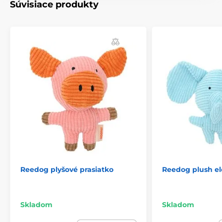
Súvisiace produkty
Produkt je zaradený v kategóriách
Hračky
Pre psov
Pískacia
Hryzacie
Plyšové
Hračky pre psov Reedog
Zvieratá
Hračky
Reedog plyšové prasiatko
Reedog plush e
Skladom
Skladom