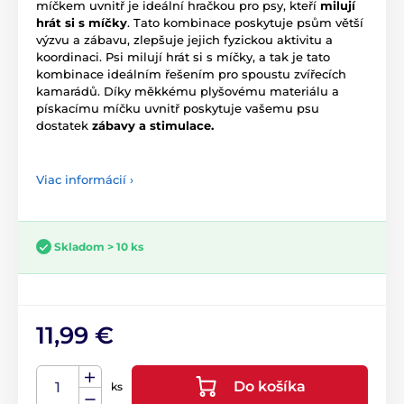
míčkem uvnitř je ideální hračkou pro psy, kteří
milují
hrát si s míčky
. Tato kombinace poskytuje psům větší
výzvu a zábavu, zlepšuje jejich fyzickou aktivitu a
koordinaci. Psi milují hrát si s míčky, a tak je tato
kombinace ideálním řešením pro spoustu zvířecích
kamarádů. Díky měkkému plyšovému materiálu a
pískacímu míčku uvnitř poskytuje vašemu psu
dostatek
zábavy a stimulace.
Viac informácií ›
Skladom > 10 ks
11,99 €
Do košíka
ks