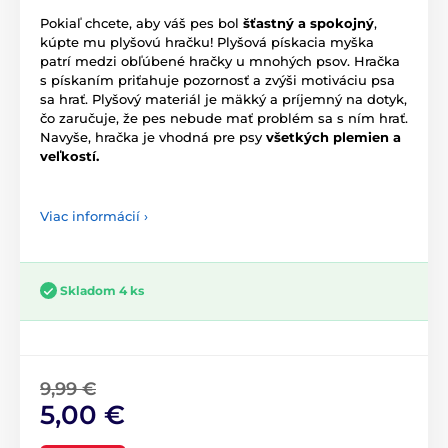
Pokiaľ chcete, aby váš pes bol
šťastný a spokojný
,
kúpte mu plyšovú hračku! Plyšová pískacia myška
patrí medzi obľúbené hračky u mnohých psov. Hračka
s pískaním priťahuje pozornosť a zvýši motiváciu psa
sa hrať. Plyšový materiál je mäkký a príjemný na dotyk,
čo zaručuje, že pes nebude mať problém sa s ním hrať.
Navyše, hračka je vhodná pre psy
všetkých plemien a
veľkostí.
Viac informácií ›
Skladom 4 ks
9,99 €
5,00 €