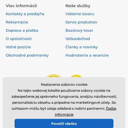
Viac informácií
Naše služby
Kontakty a predajňa
Vrátenie tovaru
Reklamácie
Servis produktov
Doprava a platba
Bazárový tovar
O spoločnosti
Velkoobchod
Voľné pozície
Články a novinky
Obchodné podmienky
Hodnotenia a recenzie
Nastavenia súborov cookie
Na tejto webovej lokalite používame súbory cookie na
zabezpečenie jej správneho fungovania, analýzu návštevnosti,
personalizáciu obsahu a prípadne na marketingové účely. So
súhlasom môžu byť údaje zdieľané s našimi partnermi.
Ďalšie
informácie
Povoliť všetko
© 2026 www.reedog.sk ⦁ E-shop vytvorila
SIMPLIA.cz