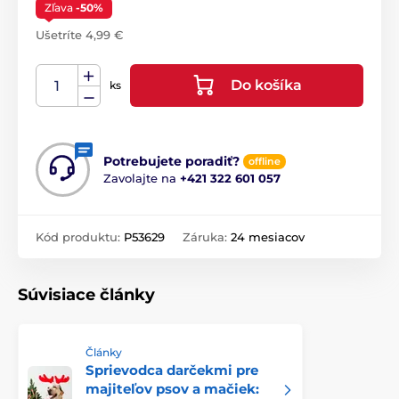
Zľava
-50%
Ušetríte 4,99 €
Do košíka
ks
Potrebujete poradiť?
offline
Zavolajte na
+421 322 601 057
Kód produktu:
P53629
Záruka:
24 mesiacov
Súvisiace články
Články
Sprievodca darčekmi pre
majiteľov psov a mačiek: