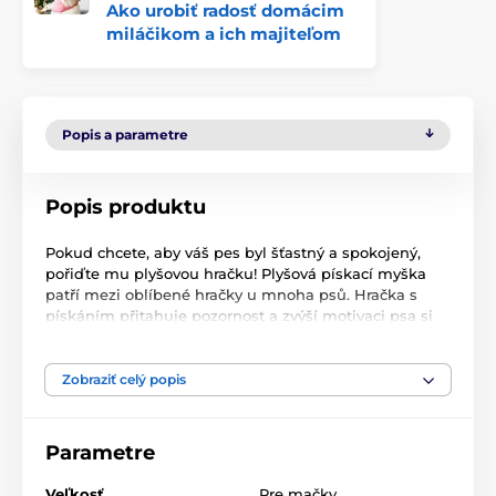
Ako urobiť radosť domácim
miláčikom a ich majiteľom
Popis a parametre
Popis produktu
Pokud chcete, aby váš pes byl šťastný a spokojený,
pořiďte mu plyšovou hračku! Plyšová pískací myška
patří mezi oblíbené hračky u mnoha psů. Hračka s
pískáním přitahuje pozornost a zvýší motivaci psa si
hrát. Plyšový materiál je měkký a příjemný na dotek,
což zaručuje, že pes nebude mít problém se s ním
hrát. Navíc, hračka je vhodná pro psy všech plemen a
Zobraziť celý popis
velikostí.
Rozměr: 9,5 x 6 x 4 cm
Parametre
Technické špecifikácie sa môžu zmeniť bez
Veľkosť
Pre mačky