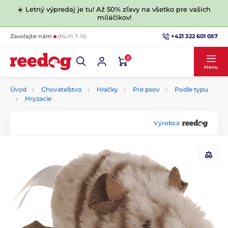
☀️ Letný výpredaj je tu! Až 50% zľavy na všetko pre vašich
miláčikov!
+421 322 601 057
Zavolajte nám
(Po-Pi 7-15)
0
Menu
Úvod
Chovateľstvo
Hračky
Pre psov
Podle typu
Hryzacie
Výrobca