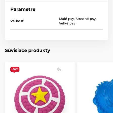
Parametre
Malé psy
,
Stredné psy
,
Veľkosť
Veľké psy
Súvisiace produkty
-50%
Technické špecifikácie sa môžu zmeniť bez
výslovného upozornenia. Obrázky majú iba ilustračný
charakter.