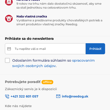
9 rokov na trhu nám dalo dostatočnú skúsenosť, aby sme
sa stali jednotkou na celosvetovom trhu.
Naša vlastná značka
Vyrábame a predávame produkty chovateľských potrieb a
smart produktov vlastnej značky Reedog.
Prihláste sa do newslettera
Tu napíšte váš e-mail
Prihlásiť
Odoslaním formulára súhlasím so
spracovaním
svojich osobných údajov
.
Potrebujete poradiť
offline
Zákaznický servis je k dispozícii
+421 322 601 057
info@reedog.sk
Kde nás nájdete