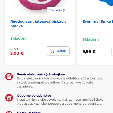
Produkt je zaradený v kategóriách
Varianty (2)
Hračky
Pre psov
Podle typu
Reedog star, latexová pískacia
Eyenimal Spike 
hračka
Pískacia
Hryzacie
Podľa materiálu
Skladom
Plyšové
Latexové
Podľa značky
Skladom
Hračky pre psov Reedog
Podľa tvaru
5,99 €
Detail
9,99 €
3,00 €
% Chovateľstvo
% Hračky
Servis elektronických obojkov
Servis elektronických obojkov je dôležitou súčasťou našich
služieb a zabezpečuje odbornú starostlivosť o vaše
zariadenia.
Odborné poradenstvo
Napíšte nám, alebo zavolajte. Naši zamestnanci boli školení
v oblasti zákazníckej podpory a odborného poradenstva.
Na trhu 9 rokov