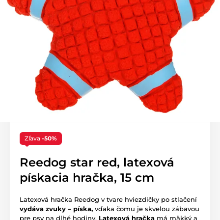
Zľava
-50%
Reedog star red, latexová
pískacia hračka, 15 cm
Latexová hračka Reedog v tvare hviezdičky po stlačení
vydáva zvuky – píska,
vďaka čomu je skvelou zábavou
pre psy na dlhé hodiny.
Latexová hračka
má mäkký a