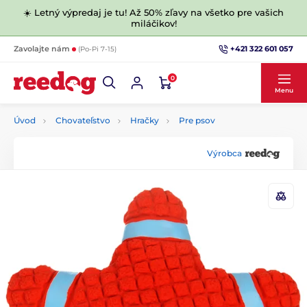
☀️ Letný výpredaj je tu! Až 50% zľavy na všetko pre vašich
miláčikov!
+421 322 601 057
Zavolajte nám
(Po-Pi 7-15)
0
Menu
Úvod
Chovateľstvo
Hračky
Pre psov
Výrobca