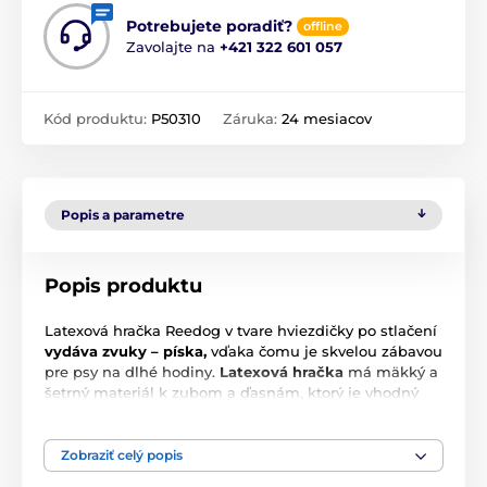
Potrebujete poradiť?
offline
Zavolajte na
+421 322 601 057
Kód produktu:
P50310
Záruka:
24 mesiacov
Popis a parametre
Popis produktu
Latexová hračka Reedog v tvare hviezdičky po stlačení
vydáva zvuky – píska,
vďaka čomu je skvelou zábavou
pre psy na dlhé hodiny.
Latexová hračka
má mäkký a
šetrný materiál k zubom a ďasnám, ktorý je vhodný
ako pre šteniatka, tak aj pre dospelé psy.
Veľkosť: 15 cm
Zobraziť celý popis