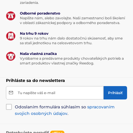
Dlhá výdrž batérie
zariadenia.
Na podlahe / koberci
Odborné poradenstvo
Poťah zo syntetických vlákien
Napíšte nám, alebo zavolajte. Naši zamestnanci boli školení
v oblasti zákazníckej podpory a odborného poradenstva.
1 hodina nabíjania, 4 hodiny hry
Na trhu 9 rokov
Zábavná rolnička v balení
9 rokov na trhu nám dalo dostatočnú skúsenosť, aby sme
sa stali jednotkou na celosvetovom trhu.
Pre mačky a malé psy
Nevýhody
Naša vlastná značka
Vyrábame a predávame produkty chovateľských potrieb a
smart produktov vlastnej značky Reedog.
Žiadne
Obsah balení
Prihláste sa do newslettera
Loptička Cheerble Ball
Tu napíšte váš e-mail
Prihlásiť
USB kábel
Rolnička na šnúrke
Odoslaním formulára súhlasím so
spracovaním
Návod
svojich osobných údajov
.
Technické špecifikácie sa môžu zmeniť bez
predchádzajúceho upozornenia. Obrázky majú len
Potrebujete poradiť
offline