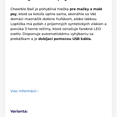
Cheerble Ball je pohyblivá hračka
pre mačky a malé
psy
, ktorá sa kotúľa úplne sama, akonáhle sa Váš
domáci maznáčik dotkne ňufákom, alebo labkou.
Loptička má poťah z príjemných syntetických vlákien a
ponúka 3 herné režimy, ktoré označuje farebné LED
svetlo. Disponuje automatickému vyhýbaniu sa
prekážkam a je
dobíjací pomocou USB kábla.
Viac informácií ›
Varianta: