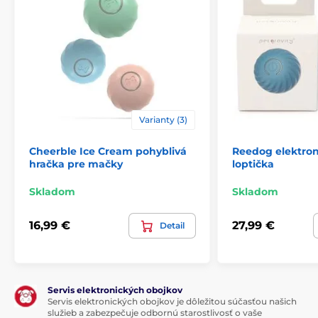
Varianty (3)
Cheerble Ice Cream pohyblivá
Reedog elektron
hračka pre mačky
loptička
Skladom
Skladom
Výhody
16,99 €
27,99 €
Detail
Automatický pohyb
LED svetlo
3 herné režimy
Servis elektronických obojkov
Automatické vyhýbanie sa prekážkam
Servis elektronických obojkov je dôležitou súčasťou našich
služieb a zabezpečuje odbornú starostlivosť o vaše