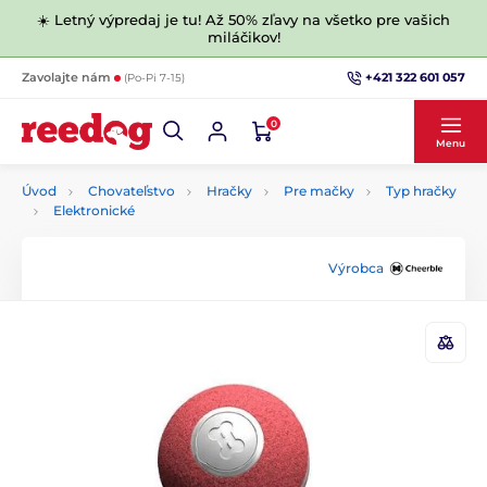
☀️ Letný výpredaj je tu! Až 50% zľavy na všetko pre vašich
miláčikov!
+421 322 601 057
Zavolajte nám
(Po-Pi 7-15)
0
Menu
Úvod
Chovateľstvo
Hračky
Pre mačky
Typ hračky
Elektronické
Výrobca