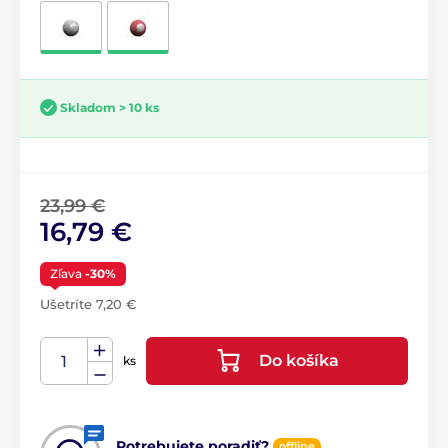
Skladom > 10 ks
23,99 €
16,79 €
Zľava
-30%
Ušetríte 7,20 €
Do košíka
ks
Potrebujete poradiť?
offline