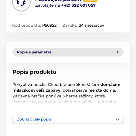
Zavolajte na
+421 322 601 057
Kód produktu:
P50922
Záruka:
24 mesiacov
Popis a parametre
Popis produktu
Pohyblivá hračka Cheerble ponúkne Vašim
domácim
miláčikom veľa zábavy
, pokiaľ práve nie ste doma.
Zábavná hračka ponúka 3 herné režimy, ktoré
jednoducho prepnete stlačením tlačidla - normálny
režim ( pohyb + skákanie), pasívne ( pohyb iba na
dotyk) a aktívny ( iba pohyb). Režimy sú oddelené
farebne, múdra jasne
viditeľná LED dióda
Vás bude
Zobraziť celý popis
informovať na Vami zvolený režim aj počas noci.
Cheerble sa bude hrať s Vašim maznáčikom 10 minút