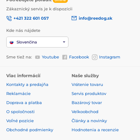
ilustračný charakter.
Zákaznický servis je k dispozícii
+421 322 601 057
info@reedog.sk
Produkt je zaradený v kategóriách
Kde nás nájdete
SmartPet
Smart hračky
Slovenčina
Smart hračky pre mačky
Pre mačky
Sme tiež na:
Youtube
Facebook
Instagram
Interaktívne hračky pre mačky
Elektronické
Loptičky, guličky
Viac informácií
Naše služby
Hračky pre mačky Cheerble
Pre psov
Kontakty a predajňa
Vrátenie tovaru
Mačka
% Chovateľstvo
% Hračky
Reklamácie
Servis produktov
Doprava a platba
Bazárový tovar
O spoločnosti
Velkoobchod
Voľné pozície
Články a novinky
Obchodné podmienky
Hodnotenia a recenzie