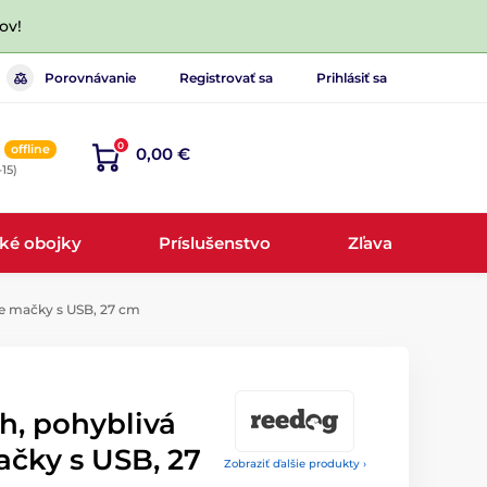
ov!
Porovnávanie
Registrovať sa
Prihlásiť sa
0
offline
0,00 €
-15)
cké obojky
Príslušenstvo
Zľava
re mačky s USB, 27 cm
h, pohyblivá
ačky s USB, 27
Zobraziť ďalšie produkty ›