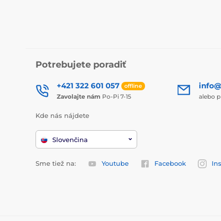
Potrebujete poradiť
+421 322 601 057
info@
offline
Zavolajte nám
Po-Pi 7-15
alebo p
Kde nás nájdete
Slovenčina
Sme tiež na:
Youtube
Facebook
In