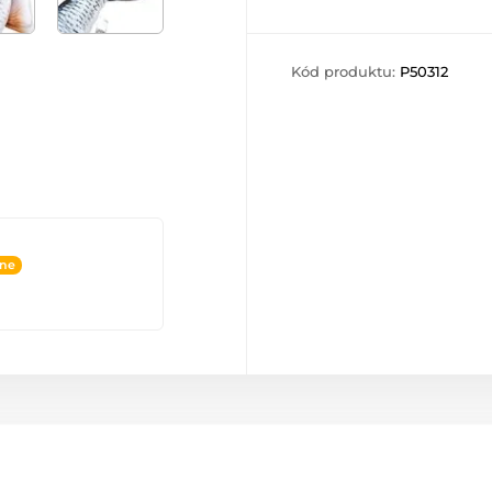
Kód produktu:
P50312
ine