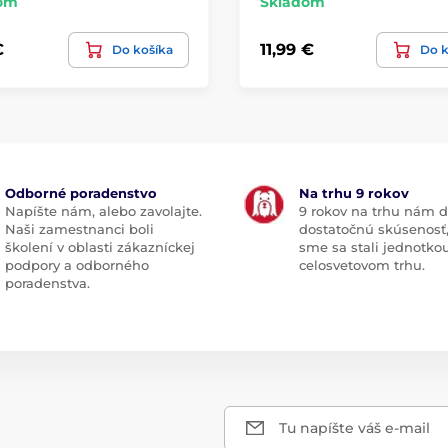
om
Skladom
€
11,99 €
Do košíka
Do k
Odborné poradenstvo
Na trhu 9 rokov
Napíšte nám, alebo zavolajte.
9 rokov na trhu nám d
Naši zamestnanci boli
dostatočnú skúsenosť
školení v oblasti zákazníckej
sme sa stali jednotko
podpory a odborného
celosvetovom trhu.
poradenstva.
Tu napíšte váš e-mail