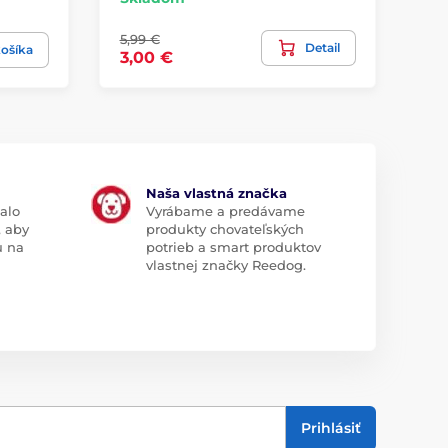
Sk
5,99 €
Detail
11
ošíka
3,00 €
Naša vlastná značka
alo
Vyrábame a predávame
, aby
produkty chovateľských
u na
potrieb a smart produktov
vlastnej značky Reedog.
Prihlásiť