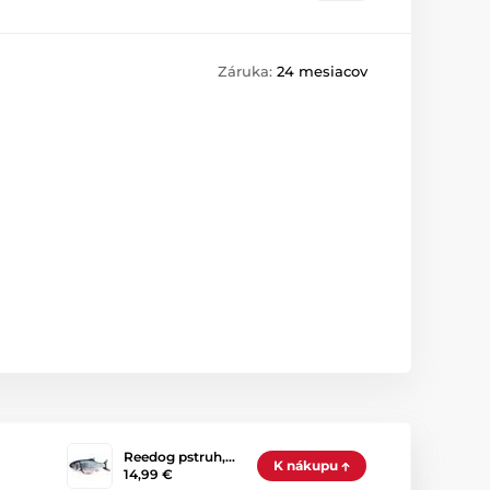
Záruka:
24 mesiacov
Reedog pstruh,…
K nákupu
14,99 €