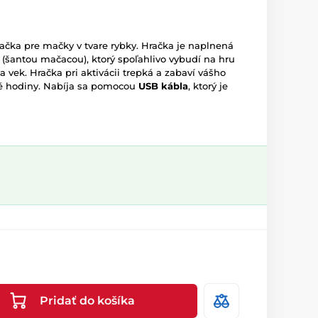
račka pre mačky v tvare rybky. Hračka je naplnená
m
(šantou mačacou), ktorý spoľahlivo vybudí na hru
vek. Hračka pri aktivácii trepká a zabaví vášho
é hodiny. Nabíja sa pomocou
USB
kábla
, ktorý je
Pridať do košíka