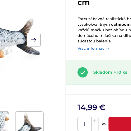
cm
Extra zábavná realistická h
vysokokvalitným
catnipo
každú mačku bez ohľadu na 
domáceho miláčika na dlh
súčasťou balenia.
Viac informácií ›
Skladom > 10 ks
14,99 €
ks