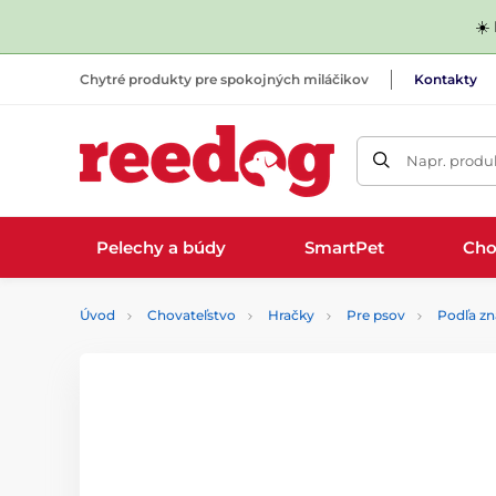
☀️
Chytré produkty pre spokojných miláčikov
Kontakty
Napr. produk
Pelechy a búdy
SmartPet
Cho
Úvod
Chovateľstvo
Hračky
Pre psov
Podľa z