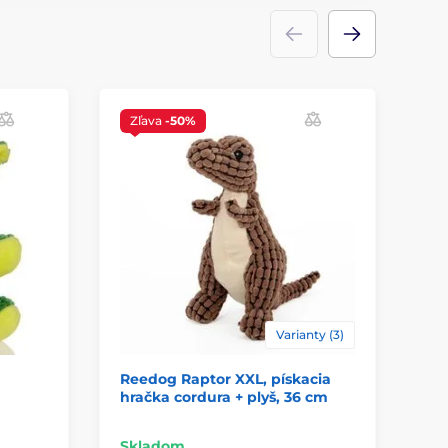
Zľava
-50%
Varianty (3)
Reedog Raptor XXL, pískacia
Re
hračka cordura + plyš, 36 cm
hr
Skladom