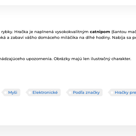
re rybky. Hračka je naplnená vysokokvalitným
catnipom
(šantou mač
repká a zabaví vášho domáceho miláčika na dlhé hodiny. Nabíja sa
ádzajúceho upozornenia. Obrázky majú len ilustračný charakter.
Myši
Elektronické
Podľa značky
Hračky pr