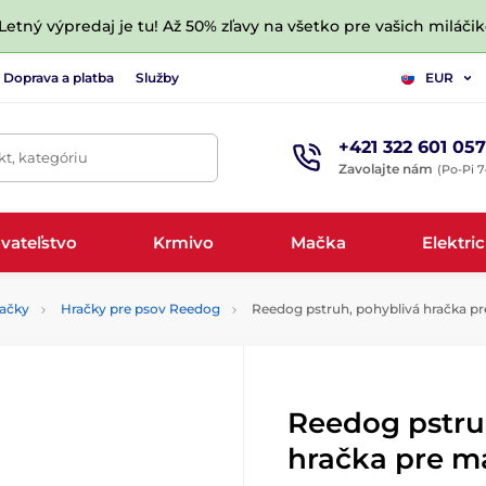
 Letný výpredaj je tu! Až 50% zľavy na všetko pre vašich miláčik
Doprava a platba
Služby
EUR
+421 322 601 057
t, kategóriu
Zavolajte nám
(Po-Pi 7
vateľstvo
Krmivo
Mačka
Elektri
načky
Hračky pre psov Reedog
Reedog pstruh, pohyblivá hračka p
Reedog pstru
hračka pre m