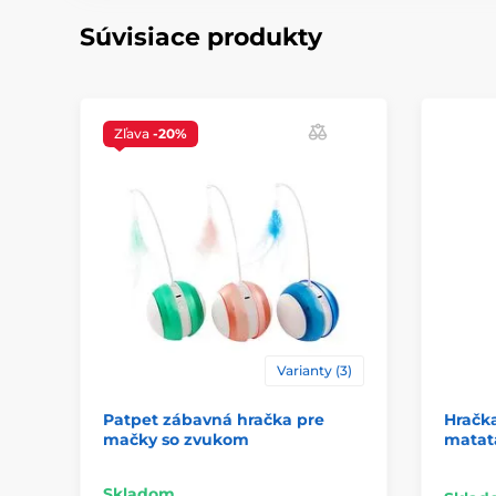
Súvisiace produkty
Zľava
-20%
Varianty (3)
Patpet zábavná hračka pre
Hračka
mačky so zvukom
matat
Skladom