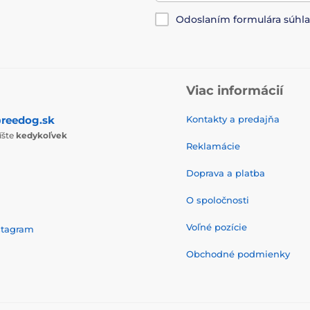
Odoslaním formulára súhl
Viac informácií
reedog.sk
Kontakty a predajňa
íšte
kedykoľvek
Reklamácie
Doprava a platba
O spoločnosti
Voľné pozície
stagram
Obchodné podmienky