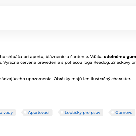
šho chlpáča pri aportu, bláznenie a šantenie. Vďaka
odolnému gumo
ílie. Výrazné červené prevedenie s potlačou loga Reedog. Značkový 
ádzajúceho upozornenia. Obrázky majú len ilustračný charakter.
o vody
Aportovací
Loptičky pre psov
Gumové