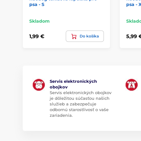
psa - S
psa - 
Skladom
Sklad
1,99 €
5,99 
Do košíka
Servis elektronických
obojkov
Servis elektronických obojkov
je dôležitou súčasťou našich
služieb a zabezpečuje
odbornú starostlivosť o vaše
zariadenia.