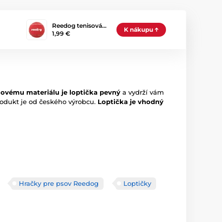
Reedog tenisová…
K nákupu
1,99 €
vému materiálu je loptička pevný
a vydrží vám
produkt je od českého výrobcu.
Loptička je vhodný
Hračky pre psov Reedog
Loptičky