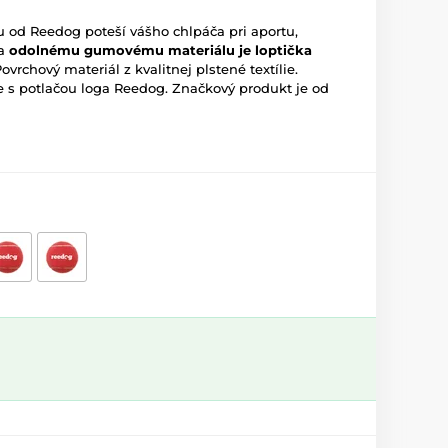
u od Reedog poteší vášho chlpáča pri aportu,
a
odolnému gumovému materiálu je loptička
Povrchový materiál z kvalitnej plstené textílie.
 s potlačou loga Reedog. Značkový produkt je od