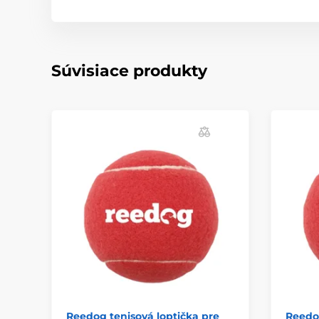
Súvisiace produkty
Reedog tenisová loptička pre
Reedog