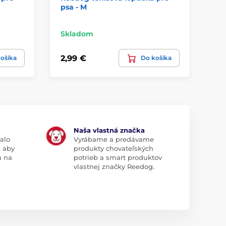
psa - M
lo
Skladom
Sk
2,99 €
27
ošíka
Do košíka
Naša vlastná značka
alo
Vyrábame a predávame
, aby
produkty chovateľských
u na
potrieb a smart produktov
vlastnej značky Reedog.