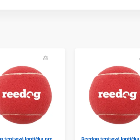
 tenisová loptička pre
Reedog tenisová loptička