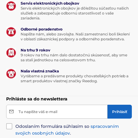
Servis elektronických obojkov
Servis elektronických obojkov je dôležitou súčasťou našich
služieb a zabezpečuje odbornú starostlivosť o vaše
zariadenia.
Odborné poradenstvo
Napíšte nám, alebo zavolajte. Naši zamestnanci boli školení
v oblasti zákazníckej podpory a odborného poradenstva.
Na trhu 9 rokov
9 rokov na trhu nám dalo dostatočnú skúsenosť, aby sme
sa stali jednotkou na celosvetovom trhu.
Naša vlastná značka
Vyrábame a predávame produkty chovateľských potrieb a
smart produktov vlastnej značky Reedog.
Prihláste sa do newslettera
Tu napíšte váš e-mail
Prihlásiť
Odoslaním formulára súhlasím so
spracovaním
svojich osobných údajov
.