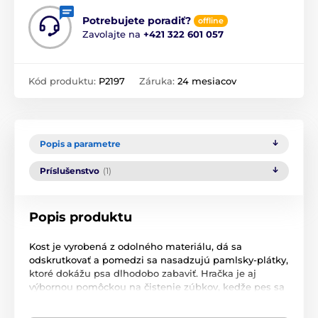
Potrebujete poradiť?
offline
Zavolajte na
+421 322 601 057
Kód produktu:
P2197
Záruka:
24 mesiacov
Popis a parametre
Príslušenstvo
(1)
Popis produktu
Kost je vyrobená z odolného materiálu, dá sa
odskrutkovať a pomedzi sa nasadzujú pamlsky-plátky,
ktoré dokážu psa dlhodobo zabaviť. Hračka je aj
výbornou pomôckou na čistenie zúbkov, kedže pes sa
chce neustále dostať k maškrtám vo vnútri hračky, ale
musí zdolávať čistiace štetinky ako aj voňavú gumu.