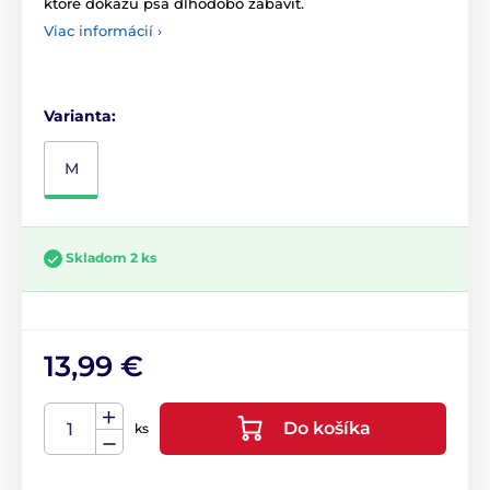
ktoré dokážu psa dlhodobo zabaviť.
Viac informácií ›
Varianta:
M
Skladom 2 ks
13,99 €
Do košíka
ks