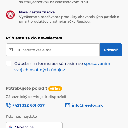
sa stali jednotkou na celosvetovom trhu.
Naša vlastná značka
Vyrábame a predávame produkty chovateľských potrieb a
smart produktov vlastnej značky Reedog.
Prihláste sa do newslettera
Tu napíšte váš e-mail
Prihlásiť
Odoslaním formulára súhlasím so
spracovaním
svojich osobných údajov
.
Potrebujete poradiť
offline
Zákaznický servis je k dispozícii
+421 322 601 057
info@reedog.sk
Kde nás nájdete
Slovenčina