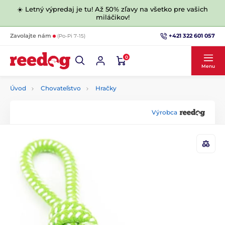
☀️ Letný výpredaj je tu! Až 50% zľavy na všetko pre vašich
miláčikov!
+421 322 601 057
Zavolajte nám
(Po-Pi 7-15)
0
Menu
Úvod
Chovateľstvo
Hračky
Výrobca