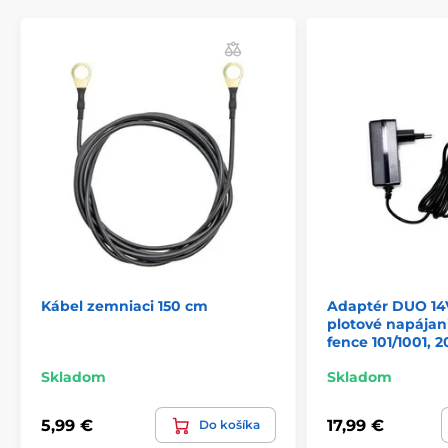
Produkt je zaradený v kategóriách
Príslušenstvo elektrické ohradníky
Komponenty
Kabely a adaptéry
Kábel zemniaci 150 cm
Adaptér DUO 14V
plotové napájani
fence 101/1001, 
Skladom
Skladom
5,99 €
17,99 €
Do košíka