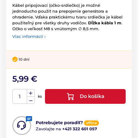
Kábel pripojovací (očko-srdiečko) je možné
jednoducho použiť na prepojenie generátora a
ohradenie. Vďaka praktickému tvaru srdiečka je kábel
použiteľný pre všetky druhy vodičov.
Dĺžka kábla 1 m
.
Očko o veľkosť M8 s vnútorným ∅ 8,5 mm.
Viac informácií ›
10 dní
5,99 €
Do košíka
ks
Potrebujete poradiť?
offline
Zavolajte na
+421 322 601 057