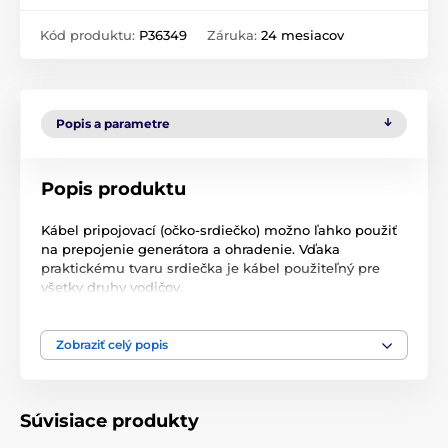
Kód produktu:
P36349
Záruka:
24 mesiacov
Popis a parametre
Popis produktu
Kábel pripojovací (očko-srdiečko) možno ľahko použiť
na prepojenie generátora a ohradenie. Vďaka
praktickému tvaru srdiečka je kábel použiteľný pre
všetky druhy vodičov.
Očko o veľkosť M8 s vnútorným ∅ 8,5 mm
Zobraziť celý popis
Dĺžka kábla 1 m
Technické špecifikácie sa môžu zmeniť bez
predchádzajúceho upozornenia. Obrázky majú len
Súvisiace produkty
ilustračný charakter.