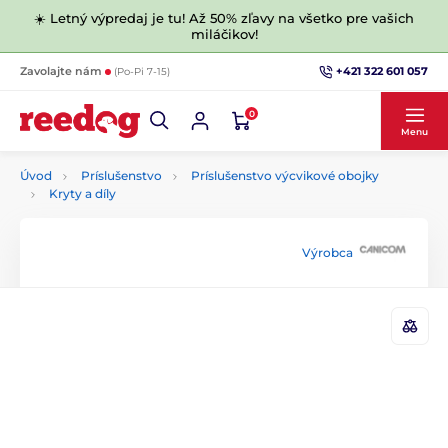
☀️ Letný výpredaj je tu! Až 50% zľavy na všetko pre vašich
miláčikov!
+421 322 601 057
Zavolajte nám
(Po-Pi 7-15)
0
Menu
Úvod
Príslušenstvo
Príslušenstvo výcvikové obojky
Kryty a díly
Výrobca