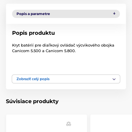
Popis a parametre
Popis produktu
Kryt batérií pre diaľkový ovládač výcvikového obojka
Canicom 5.500 a Canicom 5.800.
Pozor! Naše príslušenstvo
je kompatibilné iba
s
príslušenstvom Canicom
zakúpeným v EÚ
. Ak u nás
Zobraziť celý popis
kupujete príslušenstvo k už zakúpenému tovaru z
iných krajín než z Európskej únie, produkty nebudú
kompatibilné! Pracujú totiž na iných frekvenciách.
Súvisiace produkty
Technické špecifikácie sa môžu zmeniť bez
výslovného upozornenia. Obrázky majú iba ilustratívny
charakter.