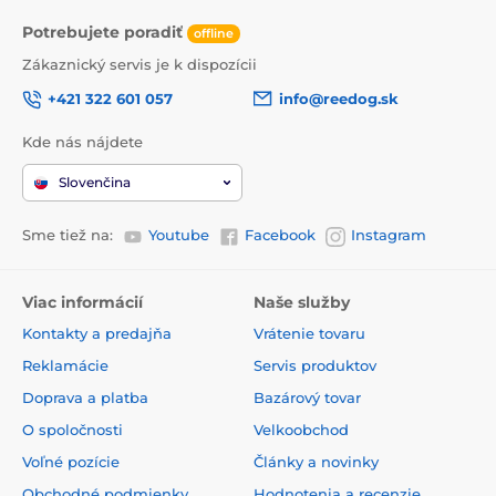
Potrebujete poradiť
offline
Zákaznický servis je k dispozícii
+421 322 601 057
info@reedog.sk
Kde nás nájdete
Slovenčina
Sme tiež na:
Youtube
Facebook
Instagram
Viac informácií
Naše služby
Kontakty a predajňa
Vrátenie tovaru
Reklamácie
Servis produktov
Doprava a platba
Bazárový tovar
O spoločnosti
Velkoobchod
Voľné pozície
Články a novinky
Obchodné podmienky
Hodnotenia a recenzie