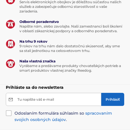
Servis elektronických obojkov je dôležitou súčasťou našich
služieb a zabezpečuje odbornú starostlivosť o vaše
zariadenia.
Odborné poradenstvo
Napíšte nám, alebo zavolajte. Naši zamestnanci boli školení
v oblasti zákazníckej podpory a odborného poradenstva.
Na trhu 9 rokov
9 rokov na trhu nám dalo dostatočnú skúsenosť, aby sme
sa stali jednotkou na celosvetovom trhu.
Naša vlastná značka
Vyrábame a predávame produkty chovateľských potrieb a
smart produktov vlastnej značky Reedog.
Prihláste sa do newslettera
Tu napíšte váš e-mail
Prihlásiť
Odoslaním formulára súhlasím so
spracovaním
svojich osobných údajov
.