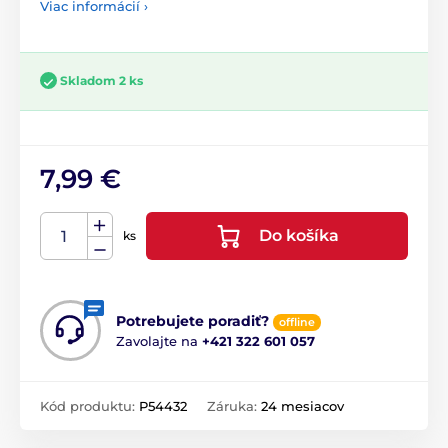
Viac informácií ›
Skladom 2 ks
7,99 €
Do košíka
ks
Potrebujete poradiť?
offline
Zavolajte na
+421 322 601 057
Kód produktu:
P54432
Záruka:
24 mesiacov