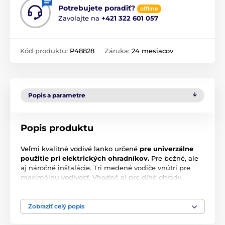
Potrebujete poradiť?
offline
Zavolajte na
+421 322 601 057
Kód produktu:
P48828
Záruka:
24 mesiacov
Popis a parametre
Popis produktu
Veľmi kvalitné vodivé lanko určené
pre univerzálne
použitie pri elektrických ohradníkov.
Pre bežné, ale
aj náročné inštalácie. Tri medené vodiče vnútri pre
maximálnu vodivosť. Vhodné aj pre dlhé ohrady.
Pevný materiál, odolný proti roztrhnutiu s UV ochranou
a dlhou životnosťou. Je odolné proti poveternostným
vplyvom, nekrúti sa.
Zobraziť celý popis
Technické parametry: