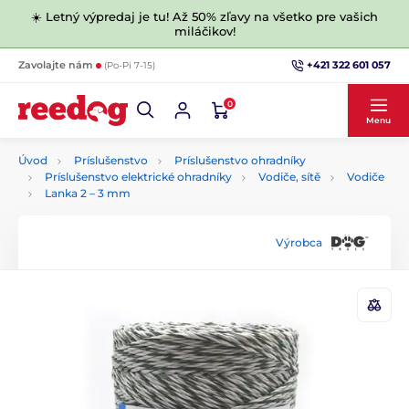
☀️ Letný výpredaj je tu! Až 50% zľavy na všetko pre vašich
miláčikov!
+421 322 601 057
Zavolajte nám
(Po-Pi 7-15)
0
Menu
Úvod
Príslušenstvo
Príslušenstvo ohradníky
Príslušenstvo elektrické ohradníky
Vodiče, sítě
Vodiče
Lanka 2 –⁠ 3 mm
Výrobca