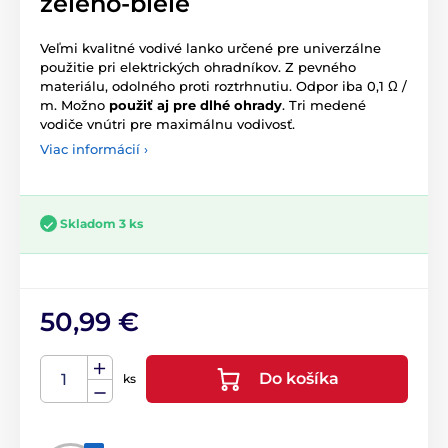
zeleno-biele
Veľmi kvalitné vodivé lanko určené pre univerzálne
použitie pri elektrických ohradníkov. Z pevného
materiálu, odolného proti roztrhnutiu. Odpor iba 0,1 Ω /
m. Možno
použiť aj pre dlhé ohrady
. Tri medené
vodiče vnútri pre maximálnu vodivosť.
Viac informácií ›
Skladom 3 ks
50,99 €
Do košíka
ks