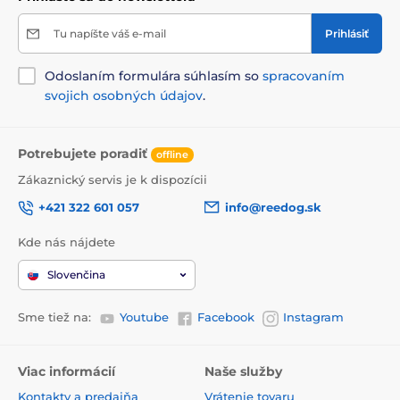
Tu napíšte váš e-mail
Prihlásiť
Odoslaním formulára súhlasím so
spracovaním
svojich osobných údajov
.
Potrebujete poradiť
offline
Zákaznický servis je k dispozícii
+421 322 601 057
info@reedog.sk
Kde nás nájdete
Slovenčina
Sme tiež na:
Youtube
Facebook
Instagram
Viac informácií
Naše služby
Kontakty a predajňa
Vrátenie tovaru