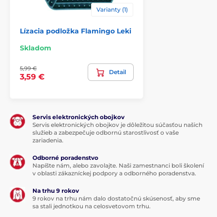
Hračky pre psov Trixie
Mačka
Varianty (1)
% Chovateľstvo
% Hračky
Lízacia podložka Flamingo Leki
Skladom
5,99 €
Detail
3,59 €
Servis elektronických obojkov
Servis elektronických obojkov je dôležitou súčasťou našich
služieb a zabezpečuje odbornú starostlivosť o vaše
zariadenia.
Odborné poradenstvo
Napíšte nám, alebo zavolajte. Naši zamestnanci boli školení
v oblasti zákazníckej podpory a odborného poradenstva.
Na trhu 9 rokov
9 rokov na trhu nám dalo dostatočnú skúsenosť, aby sme
sa stali jednotkou na celosvetovom trhu.