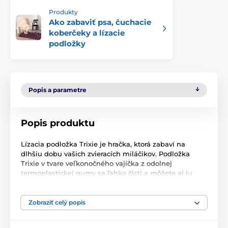
Produkty
Ako zabaviť psa, čuchacie
koberčeky a lízacie
podložky
Popis a parametre
Popis produktu
Lízacia podložka Trixie je hračka, ktorá zabaví na
dlhšiu dobu vašich zvieracích miláčikov. Podložka
Trixie v tvare veľkonočného vajíčka z odolnej
termoplastickej gumy sa ľahko čistí a môžete aj ju
zmraziť a pripraviť tak psíkovi v horúcich letných
dňoch parádne osvieženie. Má rozmery zodpovedajúce
štandardnej veľkosti podložky a na povrchu má rôzne
Zobraziť celý popis
textúry a drážky, ktoré umožňujú ľahké lízanie jedla.
Podložku stačí potrieť obľúbenou konzervou, paštétou