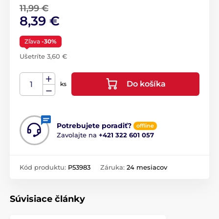
11,99 €
8,39 €
Zľava
-30%
Ušetríte 3,60 €
Do košíka
ks
Potrebujete poradiť?
offline
Zavolajte na
+421 322 601 057
Kód produktu:
P53983
Záruka:
24 mesiacov
Súvisiace články