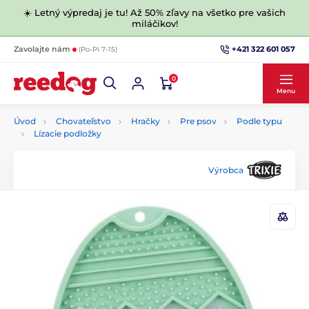
☀️ Letný výpredaj je tu! Až 50% zľavy na všetko pre vašich
miláčikov!
+421 322 601 057
Zavolajte nám
(Po-Pi 7-15)
0
Menu
Úvod
Chovateľstvo
Hračky
Pre psov
Podle typu
Lízacie podložky
Výrobca