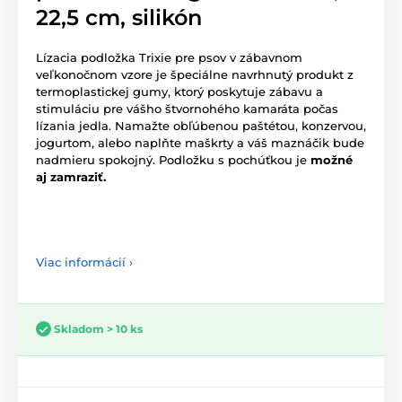
22,5 cm, silikón
Lízacia podložka Trixie pre psov v zábavnom
veľkonočnom vzore je špeciálne navrhnutý produkt z
termoplastickej gumy, ktorý poskytuje zábavu a
stimuláciu pre vášho štvornohého kamaráta počas
lízania jedla. Namažte obľúbenou paštétou, konzervou,
jogurtom, alebo naplňte maškrty a váš maznáčik bude
nadmieru spokojný. Podložku s pochúťkou je
možné
aj zamraziť.
Viac informácií ›
Skladom > 10 ks