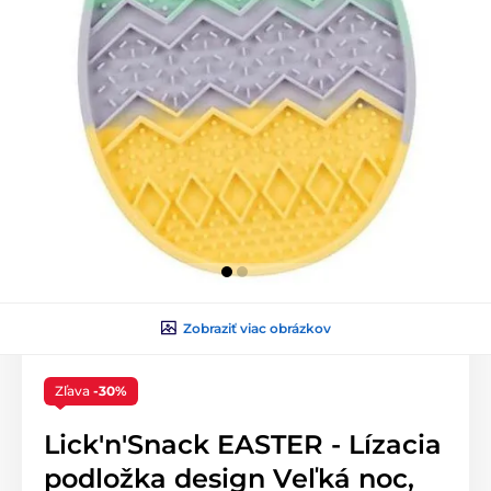
Zobraziť viac obrázkov
Zľava
-30%
Lick'n'Snack EASTER - Lízacia
podložka design Veľká noc,