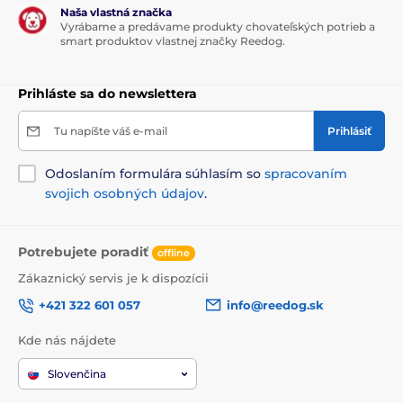
Naša vlastná značka
Vyrábame a predávame produkty chovateľských potrieb a
smart produktov vlastnej značky Reedog.
Prihláste sa do newslettera
Tu napíšte váš e-mail
Prihlásiť
Odoslaním formulára súhlasím so
spracovaním
svojich osobných údajov
.
Potrebujete poradiť
offline
Zákaznický servis je k dispozícii
+421 322 601 057
info@reedog.sk
Kde nás nájdete
Slovenčina