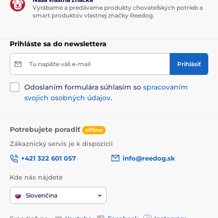
Vyrábame a predávame produkty chovateľských potrieb a
smart produktov vlastnej značky Reedog.
Prihláste sa do newslettera
Tu napíšte váš e-mail
Prihlásiť
Odoslaním formulára súhlasím so
spracovaním
svojich osobných údajov
.
Potrebujete poradiť
offline
Zákaznický servis je k dispozícii
+421 322 601 057
info@reedog.sk
Kde nás nájdete
Slovenčina