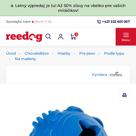
☀️ Letný výpredaj je tu! Až 50% zľavy na všetko pre vašich
miláčikov!
+421 322 601 057
Zavolajte nám
(Po-Pi 7-15)
0
Menu
Úvod
Chovateľstvo
Hračky
Pre psov
Podle typu
Na maškrty
Výrobca