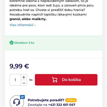
extrémne odolná s nepravidelným odrazom, čo je
ideálne pre psov, ktorí radi žujú, a zároveň plnia psiu
potrebu hrať sa. Chcete si predĺžiť dobu hrania?
Nezabudnite naplniť loptičku lákavými kúskami
granúl, alebo maškrty.
Viac informácií ›
Skladom 3 ks
9,99 €
Do košíka
ks
Potrebujete poradiť?
offline
Zavolajte na
+421 322 601 057