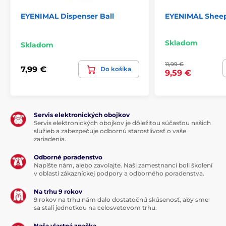
EYENIMAL Dispenser Ball
EYENIMAL Shee
Skladom
Skladom
11,99 €
7,99 €
Do košíka
9,59 €
Servis elektronických obojkov
Servis elektronických obojkov je dôležitou súčasťou našich
služieb a zabezpečuje odbornú starostlivosť o vaše
zariadenia.
Odborné poradenstvo
Napíšte nám, alebo zavolajte. Naši zamestnanci boli školení
v oblasti zákazníckej podpory a odborného poradenstva.
Na trhu 9 rokov
9 rokov na trhu nám dalo dostatočnú skúsenosť, aby sme
sa stali jednotkou na celosvetovom trhu.
Naša vlastná značka