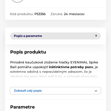
Kód produktu:
P53356
Záruka:
24 mesiacov
Popis a parametre
Popis produktu
Prírodné kaučukové zloženie hračky EYENIMAL Spike
Ball pomáha uspokojiť
inštinktívne potreby psov
, je
extrémne odolná s nepravidelným odrazom, čo je
ideálne pre psov, ktorí radi žujú, a zároveň plnia psiu
potrebu hrať sa. Chcete si predĺžiť dobu hrania?
Nezabudnite naplniť loptičku lákavými
kúskami
granúl, alebo maškrty.
Zobraziť celý popis
Průměr hračky: 80 mm
Parametre
Technické špecifikácie sa môžu zmeniť bez