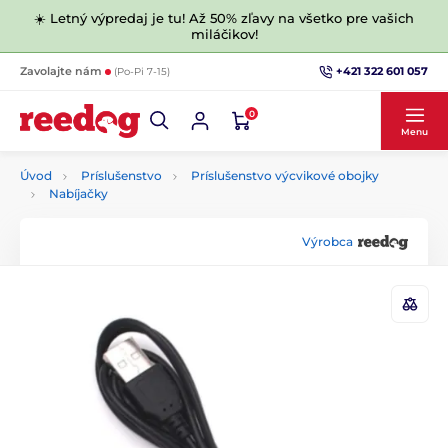
☀️ Letný výpredaj je tu! Až 50% zľavy na všetko pre vašich
miláčikov!
+421 322 601 057
Zavolajte nám
(Po-Pi 7-15)
0
Menu
Úvod
Príslušenstvo
Príslušenstvo výcvikové obojky
Nabíjačky
Výrobca