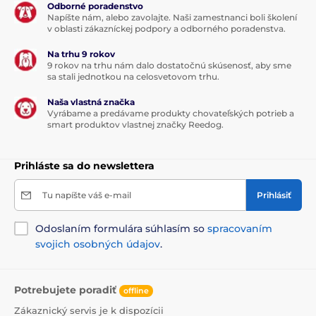
Odborné poradenstvo
Napíšte nám, alebo zavolajte. Naši zamestnanci boli školení
v oblasti zákazníckej podpory a odborného poradenstva.
Na trhu 9 rokov
9 rokov na trhu nám dalo dostatočnú skúsenosť, aby sme
sa stali jednotkou na celosvetovom trhu.
Naša vlastná značka
Vyrábame a predávame produkty chovateľských potrieb a
smart produktov vlastnej značky Reedog.
Prihláste sa do newslettera
Tu napíšte váš e-mail
Prihlásiť
Odoslaním formulára súhlasím so
spracovaním
svojich osobných údajov
.
Potrebujete poradiť
offline
Zákaznický servis je k dispozícii