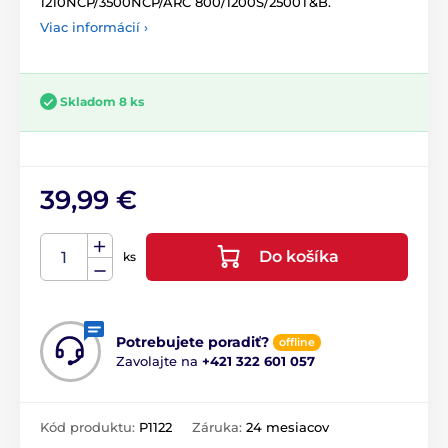
1210NCP/3500NCP/ARC 800/1200S/2500T&B.
Viac informácií ›
Skladom 8 ks
39,99 €
Do košíka
ks
Potrebujete poradiť?
offline
Zavolajte na
+421 322 601 057
Kód produktu:
P1122
Záruka:
24 mesiacov