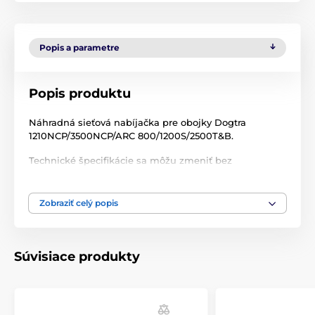
Popis a parametre
Popis produktu
Náhradná sieťová nabíjačka pre obojky Dogtra
1210NCP/3500NCP/ARC 800/1200S/2500T&B.
Technické špecifikácie sa môžu zmeniť bez
predchádzajúceho upozornenia. Obrázky majú len
ilustračný charakter.
Zobraziť celý popis
Produkt je zaradený v kategóriách
Súvisiace produkty
Príslušenstvo výcvikové obojky
Nabíjačky