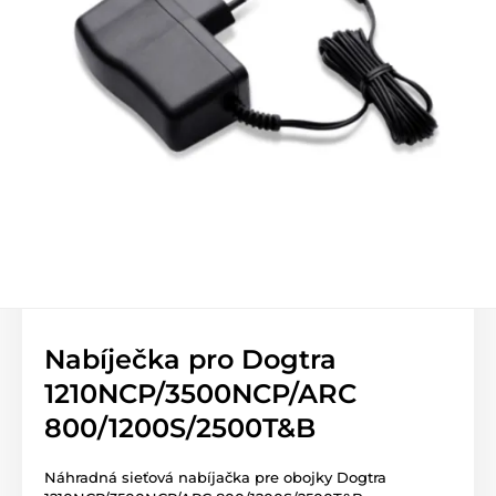
Nabíječka pro Dogtra
1210NCP/3500NCP/ARC
800/1200S/2500T&B
Náhradná sieťová nabíjačka pre obojky Dogtra