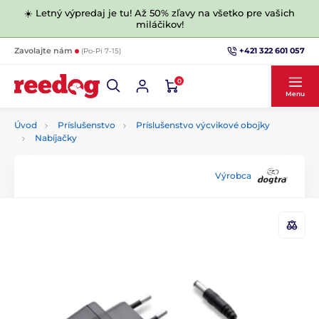
☀️ Letný výpredaj je tu! Až 50% zľavy na všetko pre vašich
miláčikov!
+421 322 601 057
Zavolajte nám
(Po-Pi 7-15)
0
Menu
Úvod
Príslušenstvo
Príslušenstvo výcvikové obojky
Nabíjačky
Výrobca