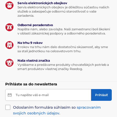
Servis elektronických obojkov
Servis elektronických obojkov je dôležitou súčasťou našich
služieb a zabezpečuje odbornú starostlivosť o vaše
zariadenia.
Odborné poradenstvo
Napíšte nám, alebo zavolajte. Naši zamestnanci boli školení
v oblasti zákazníckej podpory a odborného poradenstva.
Na trhu 9 rokov
9 rokov na trhu nám dalo dostatočnú skúsenosť, aby sme
sa stali jednotkou na celosvetovom trhu.
Naša vlastná značka
Vyrábame a predávame produkty chovateľských potrieb a
smart produktov vlastnej značky Reedog.
Prihláste sa do newslettera
Tu napíšte váš e-mail
Prihlásiť
Odoslaním formulára súhlasím so
spracovaním
svojich osobných údajov
.