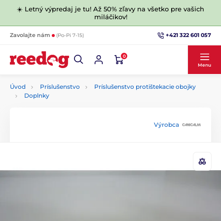
☀️ Letný výpredaj je tu! Až 50% zľavy na všetko pre vašich
miláčikov!
+421 322 601 057
Zavolajte nám
(Po-Pi 7-15)
0
Menu
Úvod
Príslušenstvo
Príslušenstvo protištekacie obojky
Doplnky
Výrobca