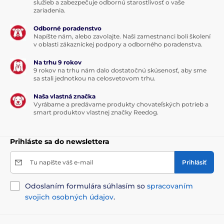
služieb a zabezpečuje odbornú starostlivosť o vaše
zariadenia.
Odborné poradenstvo
Napíšte nám, alebo zavolajte. Naši zamestnanci boli školení
v oblasti zákazníckej podpory a odborného poradenstva.
Na trhu 9 rokov
9 rokov na trhu nám dalo dostatočnú skúsenosť, aby sme
sa stali jednotkou na celosvetovom trhu.
Naša vlastná značka
Vyrábame a predávame produkty chovateľských potrieb a
smart produktov vlastnej značky Reedog.
Prihláste sa do newslettera
Tu napíšte váš e-mail
Prihlásiť
Odoslaním formulára súhlasím so
spracovaním
svojich osobných údajov
.