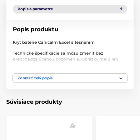
Popis a parametre
Popis produktu
Kryt batérie Canicalm Excel s tesnením
Technické špecifikácie sa môžu zmeniť bez
predchádzajúceho upozornenia. Obrázky majú len
ilustračný charakter.
Zobraziť celý popis
Produkt je zaradený v kategóriách
Príslušenstvo protištekacie obojky
Súvisiace produkty
Náhradné diely
Doplnky