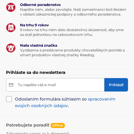
Odborné poradenstvo
Napíšte nám, alebo zavolajte. Naši zamestnanci boli školení
v oblasti zákazníckej podpory a odborného poradenstva.
Na trhu 9 rokov
9 rokov na trhu nám dalo dostatočnú skúsenosť, aby sme
sa stali jednotkou na celosvetovom trhu.
Naša vlastná značka
Vyrábame a predávame produkty chovateľských potrieb a
smart produktov vlastnej značky Reedog.
Prihláste sa do newslettera
Tu napíšte váš e-mail
Prihlásiť
Odoslaním formulára súhlasím so
spracovaním
svojich osobných údajov
.
Potrebujete poradiť
offline
Zákaznický servis je k dispozícii