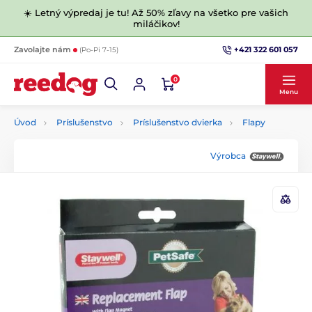
☀️ Letný výpredaj je tu! Až 50% zľavy na všetko pre vašich
miláčikov!
+421 322 601 057
Zavolajte nám
(Po-Pi 7-15)
0
Menu
Úvod
Príslušenstvo
Príslušenstvo dvierka
Flapy
Výrobca