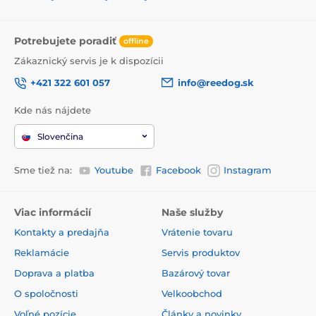
Potrebujete poradiť
offline
Zákaznický servis je k dispozícii
+421 322 601 057
info@reedog.sk
Kde nás nájdete
Slovenčina
Sme tiež na:
Youtube
Facebook
Instagram
Viac informácií
Naše služby
Kontakty a predajňa
Vrátenie tovaru
Reklamácie
Servis produktov
Doprava a platba
Bazárový tovar
O spoločnosti
Velkoobchod
Voľné pozície
Články a novinky