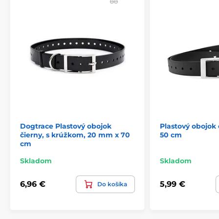
ilustračný charakter.
Produkt je zaradený v kategóriách
Príslušenstvo výcvikové obojky
Náhradné obojky k prijímačom
Dogtrace Plastový obojok
Plastový obojok
čierny, s krúžkom, 20 mm x 70
50 cm
cm
Skladom
Skladom
6,96 €
5,99 €
Do košíka