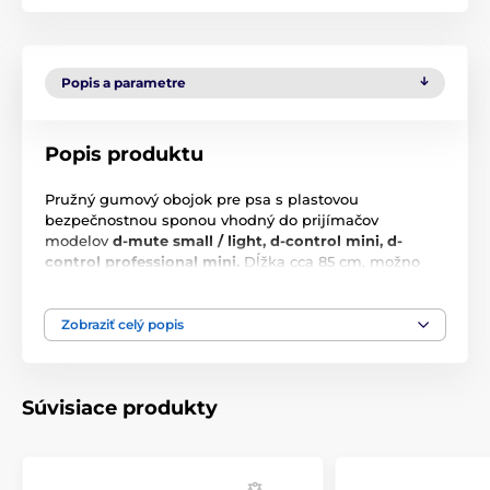
Popis a parametre
Popis produktu
Pružný
gumový
obojok
pre
psa
s
plastovou
bezpečnostnou
sponou
vhodný
do
prijímačov
modelov
d
-
mute
small
/
light
,
d
-
control
mini
,
d
-
control
professional
mini
.
Dĺžka cca
8
5
cm, možno
skrátiť podľa potreby
.
Zapínanie
pomocou plastovej
bezpečnostnej
spony
.
Zobraziť celý popis
Velikost: 18 mm x 85 cm
Súvisiace produkty
Technické špecifikácie sa môžu zmeniť bez
predchádzajúceho upozornenia. Obrázky majú len