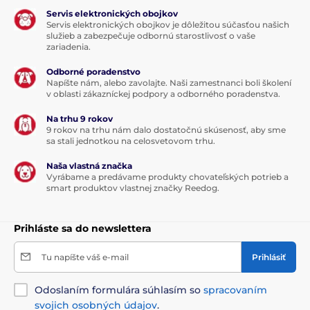
Servis elektronických obojkov
Servis elektronických obojkov je dôležitou súčasťou našich
služieb a zabezpečuje odbornú starostlivosť o vaše
zariadenia.
Odborné poradenstvo
Napíšte nám, alebo zavolajte. Naši zamestnanci boli školení
v oblasti zákazníckej podpory a odborného poradenstva.
Na trhu 9 rokov
9 rokov na trhu nám dalo dostatočnú skúsenosť, aby sme
sa stali jednotkou na celosvetovom trhu.
Naša vlastná značka
Vyrábame a predávame produkty chovateľských potrieb a
smart produktov vlastnej značky Reedog.
Prihláste sa do newslettera
Tu napíšte váš e-mail
Prihlásiť
Odoslaním formulára súhlasím so
spracovaním
svojich osobných údajov
.