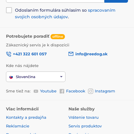
Produkt je zaradený v kategóriách
Odoslaním formulára súhlasím so
spracovaním
svojich osobných údajov
.
Obojky proti štekaniu
Pre stredné psy
Pre veľké psy
Vodotesné
Potrebujete poradiť
offline
Zákaznický servis je k dispozícii
+421 322 601 057
info@reedog.sk
Kde nás nájdete
Slovenčina
Sme tiež na:
Youtube
Facebook
Instagram
Viac informácií
Naše služby
Kontakty a predajňa
Vrátenie tovaru
Reklamácie
Servis produktov