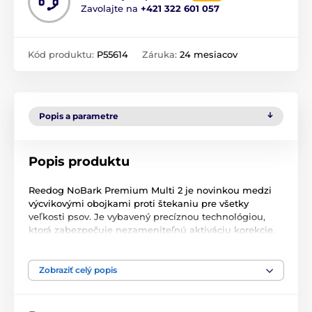
Zavolajte na
+421 322 601 057
Kód produktu:
P55614
Záruka:
24 mesiacov
Popis a parametre
Popis produktu
Reedog NoBark Premium Multi 2 je novinkou medzi
výcvikovými obojkami proti štekaniu pre všetky
veľkosti psov. Je vybavený precíznou technológiou,
ktorá zabezpečuje nezameniteľnú aktiváciu korekcie.
Môžete si vybrať zo
4 režimov
a
3 typov korekcie,
zvukovej, vibračnej a elektrostatickej signalizácie
,
nastaviteľnej v niekoľkých úrovniach intenzity. Obojok
Zobraziť celý popis
možno nastaviť na
7 úrovní citlivosti
, aby bol citlivý aj
v rušnejšom prostredí. Je
vodotesný
, takže si ho
môžete vziať aj na prechádzky v daždi alebo snehu a