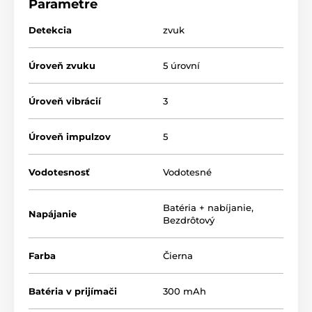
Parametre
váš pes s ním môže plávať. Dobíjateľná batéria vydrží
až
14 dní používania
.
Detekcia
zvuk
Úroveň zvuku
5 úrovní
Úroveň vibrácií
3
Úroveň impulzov
5
Vodotesnosť
Vodotesné
Batéria + nabíjanie
,
Napájanie
Bezdrôtový
Farba
Čierna
Detekcia štekotu
Obojok proti štekaniu Reedog NoBark
Batéria v prijímači
300 mAh
Premium Multi 2 je vybavený zvukovým