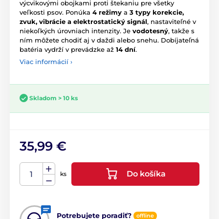
výcvikovými obojkami proti štekaniu pre všetky
veľkosti psov. Ponúka
4 režimy
a
3 typy korekcie,
zvuk, vibrácie a elektrostatický signál
, nastaviteľné v
niekoľkých úrovniach intenzity. Je
vodotesný
, takže s
ním môžete chodiť aj v daždi alebo snehu. Dobíjateľná
batéria vydrží v prevádzke až
14 dní
.
Viac informácií ›
Skladom > 10 ks
35,99 €
Do košíka
ks
Potrebujete poradiť?
offline