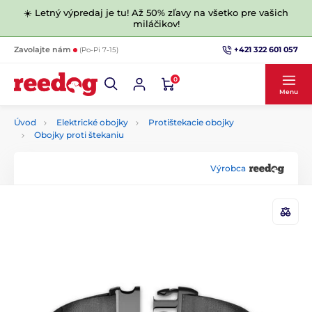
☀️ Letný výpredaj je tu! Až 50% zľavy na všetko pre vašich
miláčikov!
+421 322 601 057
Zavolajte nám
(Po-Pi 7-15)
0
Menu
Úvod
Elektrické obojky
Protištekacie obojky
Obojky proti štekaniu
Výrobca