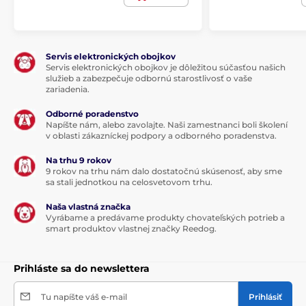
Dĺžka
obojku
Súčasťou balenia je aj robustný
nylonový
obojok
, ktorý je nastaviteľný a pohodlný.
Servis elektronických obojkov
Váš psík sa pri jeho nosení nebude cítiť
Servis elektronických obojkov je dôležitou súčasťou našich
nepohodlne. Obojok si môžete jednoducho nastaviť
služieb a zabezpečuje odbornú starostlivosť o vaše
podľa svojich potrieb.
zariadenia.
Odborné poradenstvo
Napíšte nám, alebo zavolajte. Naši zamestnanci boli školení
Hmotnosť a rozmery
v oblasti zákazníckej podpory a odborného poradenstva.
Obojok proti štekaniu
má malé rozmery
:
Na trhu 9 rokov
3,8 cm x 7,2 cm x 4,4 cm (šírka, výška,
9 rokov na trhu nám dalo dostatočnú skúsenosť, aby sme
hĺbka) a ergonomický tvar. Vďaka tomu sa
sa stali jednotkou na celosvetovom trhu.
psíkom veľmi ľahko nosí a zvyknú si naň. Obojok váži
Naša vlastná značka
len
91 g.
Kovové kontaktné body 9 a 12 mm.
Vyrábame a predávame produkty chovateľských potrieb a
smart produktov vlastnej značky Reedog.
Technické špecifikácie sa môžu zmeniť bez
Prihláste sa do newslettera
predchádzajúceho upozornenia. Obrázky majú len
ilustračný charakter.
Tu napíšte váš e-mail
Prihlásiť