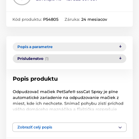
Kód produktu:
P54805
Záruka:
24 mesiacov
Popis a parametre
Príslušenstvo
(1)
Popis produktu
Odpudzovač mačiek PetSafe® sssCat Spray je plne
automatické zariadenie na odpudzovanie mačiek z
miest, kde ich nechcete. Snímač pohybu zistí príchod
vášho domáceho maznáčika a fľaštička rozprašuje
sprej bez zápachu, ktorý mačku odpudzuje. 100 %
bezpečný pre ľudí a domáce zvieratá, bez zápachu a
tiež nezanecháva žiadne zvyšky. Odpudzuje nielen
Zobraziť celý popis
mačky, ale aj iné zvieratá, takže ho môžete používať aj
vonku. Dosah postreku je 1 meter a jedno balenie vám