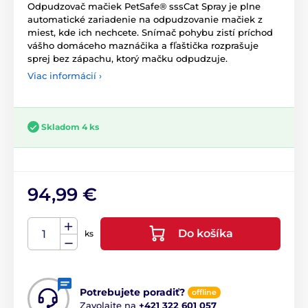
Odpudzovač mačiek PetSafe® sssCat Spray je plne
automatické zariadenie na odpudzovanie mačiek z
miest, kde ich nechcete. Snímač pohybu zistí príchod
vášho domáceho maznáčika a fľaštička rozprašuje
sprej bez zápachu, ktorý mačku odpudzuje.
Viac informácií ›
Skladom 4 ks
94,99 €
Do košíka
ks
Potrebujete poradiť?
offline
Zavolajte na
+421 322 601 057