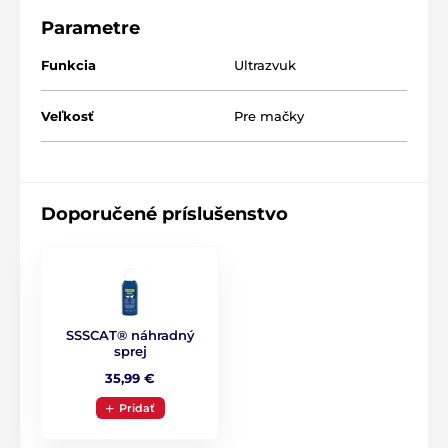
vystačí až na 500 postrekov.
Parametre
Funkcia
Ultrazvuk
Technické špecifikácie sa môžu zmeniť bez
predchádzajúceho upozornenia. Obrázky majú len
Veľkosť
Pre mačky
ilustračný charakter.
Doporučené príslušenstvo
SSSCAT® náhradný
sprej
35,99 €
Pridať