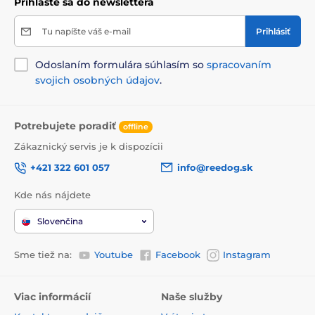
Prihláste sa do newslettera
Tu napíšte váš e-mail
Prihlásiť
Odoslaním formulára súhlasím so
spracovaním
svojich osobných údajov
.
Potrebujete poradiť
offline
Zákaznický servis je k dispozícii
+421 322 601 057
info@reedog.sk
Kde nás nájdete
Slovenčina
Sme tiež na:
Youtube
Facebook
Instagram
Viac informácií
Naše služby