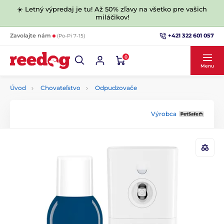
☀️ Letný výpredaj je tu! Až 50% zľavy na všetko pre vašich
miláčikov!
+421 322 601 057
Zavolajte nám
(Po-Pi 7-15)
0
Menu
Úvod
Chovateľstvo
Odpudzovače
Výrobca