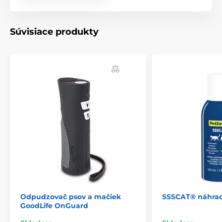
Súvisiace produkty
Odpudzovač psov a mačiek
SSSCAT® náhrad
GoodLife OnGuard