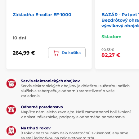
Technické špecifikácie sa môžu zmeniť bez
výslovného upozornenia. Obrázky majú iba ilustračný
Základňa E-collar EF-1000
BAZÁR - Patpet 
charakter.
Bezdrôtový ohra
výcvikový obojo
Skladom
10 dní
Produkt je zaradený v kategóriách
90,53 €
264,99 €
Do košíka
Bazár
Ohradníky pre psov
82,27 €
Servis elektronických obojkov
Servis elektronických obojkov je dôležitou súčasťou našich
služieb a zabezpečuje odbornú starostlivosť o vaše
zariadenia.
Odborné poradenstvo
Napíšte nám, alebo zavolajte. Naši zamestnanci boli školení
v oblasti zákazníckej podpory a odborného poradenstva.
Na trhu 9 rokov
9 rokov na trhu nám dalo dostatočnú skúsenosť, aby sme
sa stali jednotkou na celosvetovom trhu.