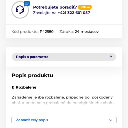
Potrebujete poradiť?
offline
Zavolajte na
+421 322 601 057
Kód produktu:
P42580
Záruka:
24 mesiacov
Popis a parametre
Popis produktu
1) Rozbalené
Zariadenie je iba rozbalené, prípadne bol poškodený
obal, a preto bolo prebalené do neoriginálneho obalu.
Tovar nebol nikdy použitý.
2) Zánovné
Zobraziť celý popis