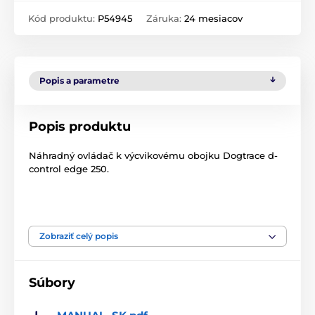
Kód produktu:
P54945
Záruka:
24 mesiacov
Popis a parametre
Popis produktu
Náhradný ovládač k výcvikovému obojku Dogtrace d-
control edge 250.
Zobraziť celý popis
Rozmery ovládača: 108 x 50 x 23 mm
Hmotnosť s baterkou: 122 g
Súbory