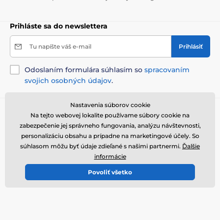
Prihláste sa do newslettera
Tu napíšte váš e-mail
Prihlásiť
Odoslaním formulára súhlasím so
spracovaním
svojich osobných údajov
.
Nastavenia súborov cookie
Potrebujete poradiť
offline
Na tejto webovej lokalite používame súbory cookie na
zabezpečenie jej správneho fungovania, analýzu návštevnosti,
Zákaznický servis je k dispozícii
personalizáciu obsahu a prípadne na marketingové účely. So
+421 322 601 057
info@reedog.sk
súhlasom môžu byť údaje zdieľané s našimi partnermi.
Ďalšie
informácie
Kde nás nájdete
Povoliť všetko
Slovenčina
Sme tiež na:
Youtube
Facebook
Instagram