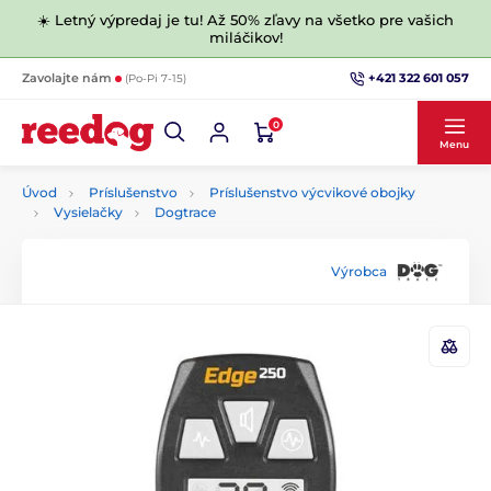
☀️ Letný výpredaj je tu! Až 50% zľavy na všetko pre vašich
miláčikov!
+421 322 601 057
Zavolajte nám
(Po-Pi 7-15)
0
Menu
Úvod
Príslušenstvo
Príslušenstvo výcvikové obojky
Vysielačky
Dogtrace
Výrobca