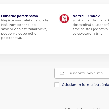
Odborné poradenstvo
Na trhu 9 rokov
Napíšte nám, alebo zavolajte.
9 rokov na trhu nám d
Naši zamestnanci boli
dostatočnú skúsenosť
školení v oblasti zákazníckej
sme sa stali jednotko
podpory a odborného
celosvetovom trhu.
poradenstva.
Tu napíšte váš e-mail
Odoslaním formulára súhl