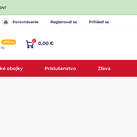
ov!
Porovnávanie
Registrovať sa
Prihlásiť sa
0
offline
0,00 €
-15)
cké obojky
Príslušenstvo
Zľava