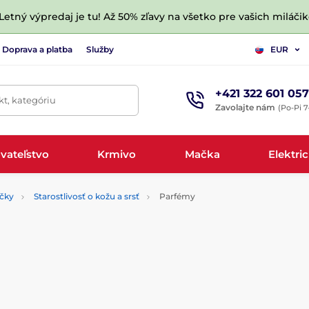
 Letný výpredaj je tu! Až 50% zľavy na všetko pre vašich miláčik
Doprava a platba
Služby
EUR
+421 322 601 057
t, kategóriu
Zavolajte nám
(Po-Pi 7
vateľstvo
Krmivo
Mačka
Elektri
čky
Starostlivosť o kožu a srsť
Parfémy