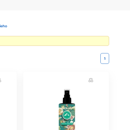
ieho
1