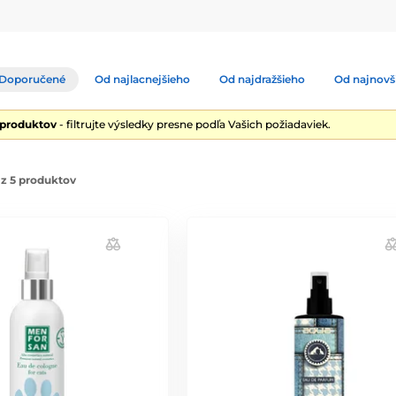
Doporučené
Od najlacnejšieho
Od najdražšieho
Od najnovš
 produktov
- filtrujte výsledky presne podľa Vašich požiadaviek.
z 5 produktov