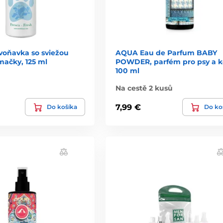
voňavka so sviežou
AQUA Eau de Parfum BABY
mačky, 125 ml
POWDER, parfém pro psy a k
100 ml
Na cestě 2 kusů
7,99 €
Do košíka
Do ko