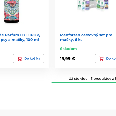
de Parfum LOLLIPOP,
Menforsan cestovný set pre
 psy a mačky, 100 ml
mačky, 6 ks
Skladom
19,99 €
Do košíka
Do ko
Už ste videli 5 produktov z 5