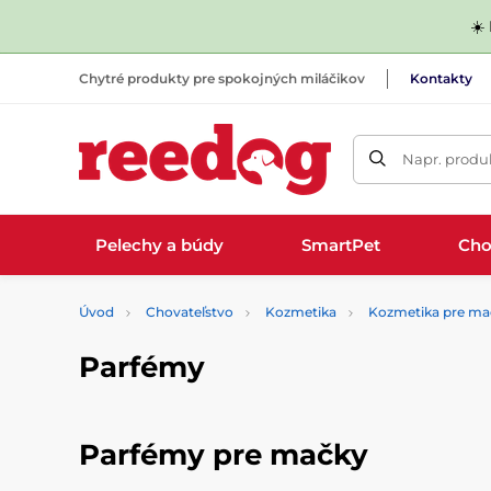
☀️
Chytré produkty pre spokojných miláčikov
Kontakty
Napr. produk
Pelechy a búdy
SmartPet
Cho
Úvod
Chovateľstvo
Kozmetika
Kozmetika pre ma
Parfémy
Parfémy pre mačky