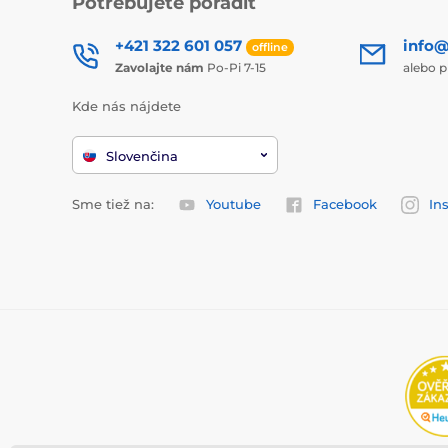
Potrebujete poradiť
+421 322 601 057
info@
offline
Zavolajte nám
Po-Pi 7-15
alebo p
Kde nás nájdete
Slovenčina
Sme tiež na:
Youtube
Facebook
In