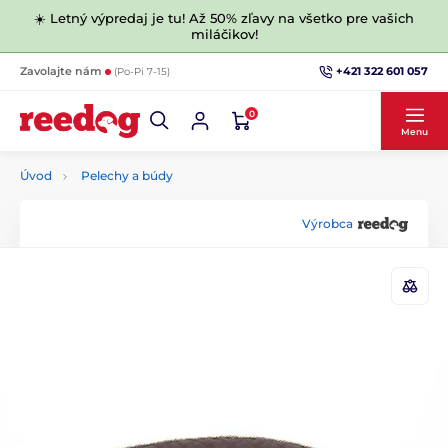
☀️ Letný výpredaj je tu! Až 50% zľavy na všetko pre vašich
miláčikov!
+421 322 601 057
Zavolajte nám
(Po-Pi 7-15)
0
Menu
Úvod
Pelechy a búdy
Výrobca