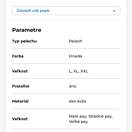
nie len jemu ale aj vám.
Zobraziť celý popis
Vrchná časť - EKO koža, matrac
- polypropylen. tkanina, výplň - molitanová drvina
Parametre
Pelechy REEDOG Sofa sú pre tých najnáročnejších
psíkov a páničkov.
Typ pelechu
Pelech
Farba
Hnedá
Veľkosť
L
,
XL
,
XXL
Prateľné
áno
Materiál
eko koža
Malé psy
,
Stredné psy
,
Veľkosť
Veľké psy