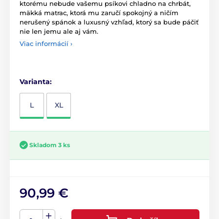
ktorému nebude vašemu psíkovi chladno na chrbát,
mäkká matrac, ktorá mu zaručí spokojný a ničím
nerušený spánok a luxusný vzhľad, ktorý sa bude páčiť
nie len jemu ale aj vám.
Viac informácií ›
Varianta:
L
XL
Skladom 3 ks
90,99 €