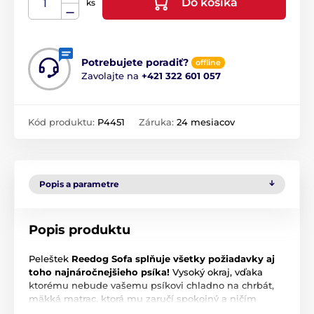
Do košíka
ks
Potrebujete poradiť?
offline
Zavolajte na
+421 322 601 057
Kód produktu:
P4451
Záruka:
24 mesiacov
Popis a parametre
Popis produktu
Peleštek
Reedog Sofa splňuje všetky požiadavky aj
toho najnáročnejšieho psíka!
Vysoký okraj, vďaka
ktorému nebude vašemu psíkovi chladno na chrbát,
mäkká matrac, ktorá mu zaručí spokojný a ničím
nerušený spánok a luxusný vzhľad, ktorý sa bude páčiť