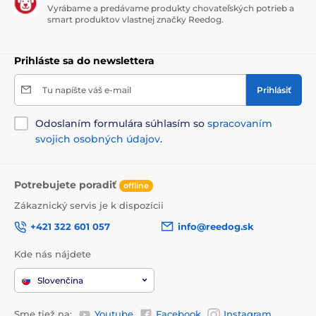
Vyrábame a predávame produkty chovateľských potrieb a
smart produktov vlastnej značky Reedog.
Prihláste sa do newslettera
Tu napíšte váš e-mail
Prihlásiť
Odoslaním formulára súhlasím so
spracovaním
svojich osobných údajov
.
Potrebujete poradiť
offline
Zákaznický servis je k dispozícii
+421 322 601 057
info@reedog.sk
Kde nás nájdete
Slovenčina
Sme tiež na:
Youtube
Facebook
Instagram