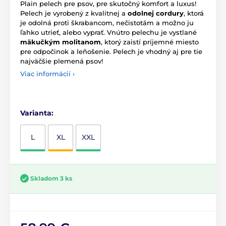
Plain pelech pre psov, pre skutočný komfort a luxus!
Pelech je vyrobený z kvalitnej a
odolnej cordury
, ktorá
je odolná proti škrabancom, nečistotám a možno ju
ľahko utrieť, alebo vyprať. Vnútro pelechu je vystlané
mäkučkým molitanom
, ktorý zaistí príjemné miesto
pre odpočinok a leňošenie. Pelech je vhodný aj pre tie
najväčšie plemená psov!
Viac informácií ›
Varianta:
L
XL
XXL
Skladom 3 ks