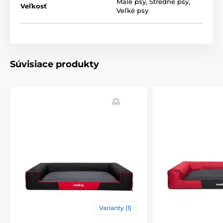
Technické špecifikácie sa môžu zmeniť bez
Malé psy
,
Stredné psy
,
Veľkosť
predchádzajúceho upozornenia. Obrázky majú len
Veľké psy
ilustračný charakter.
Produkt je zaradený v kategóriách
Súvisiace produkty
Pelechy a búdy
Pelechy
Pre malé psy
Pre stredné psy
Pre velké psy
Varianty (1)