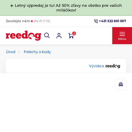
☀️ Letný výpredaj je tu! Až 50% zľavy na všetko pre vašich
miláčikov!
+421 322 601 057
Zavolajte nám
(Po-Pi 7-15)
0
Menu
Úvod
Pelechy a búdy
Výrobca