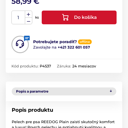
58,99 €
Do košíka
ks
Potrebujete poradiť?
offline
Zavolajte na
+421 322 601 057
Kód produktu:
P4537
Záruka:
24 mesiacov
Popis a parametre
Popis produktu
Pelech pre psa REEDOG Plain zaistí skutočný komfort
a luxus! Povrch pelechu je potiahnutý kvalitnou a