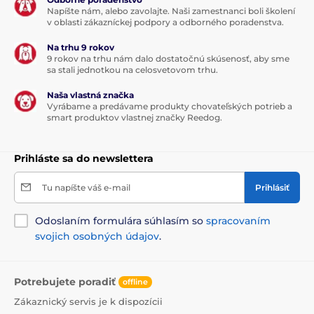
Napíšte nám, alebo zavolajte. Naši zamestnanci boli školení
v oblasti zákazníckej podpory a odborného poradenstva.
Na trhu 9 rokov
9 rokov na trhu nám dalo dostatočnú skúsenosť, aby sme
sa stali jednotkou na celosvetovom trhu.
Naša vlastná značka
Vyrábame a predávame produkty chovateľských potrieb a
smart produktov vlastnej značky Reedog.
Prihláste sa do newslettera
Tu napíšte váš e-mail
Prihlásiť
Odoslaním formulára súhlasím so
spracovaním
svojich osobných údajov
.
Potrebujete poradiť
offline
Zákaznický servis je k dispozícii