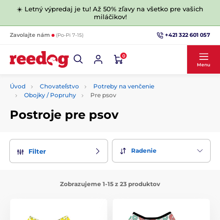
☀️ Letný výpredaj je tu! Až 50% zľavy na všetko pre vašich
miláčikov!
+421 322 601 057
Zavolajte nám
(Po-Pi 7-15)
0
Menu
Úvod
Chovateľstvo
Potreby na venčenie
Obojky / Popruhy
Pre psov
Postroje pre psov
Radenie
Filter
Zobrazujeme 1-15 z 23 produktov