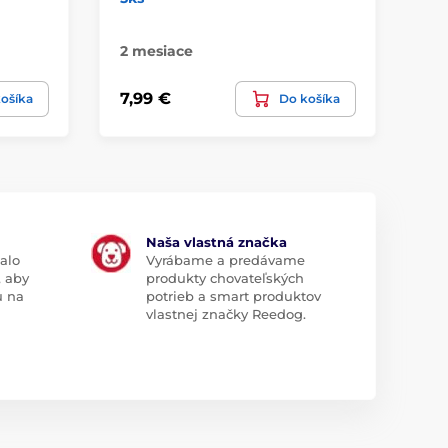
2 mesiace
Sk
7,99 €
15
ošíka
Do košíka
Naša vlastná značka
alo
Vyrábame a predávame
, aby
produkty chovateľských
u na
potrieb a smart produktov
vlastnej značky Reedog.