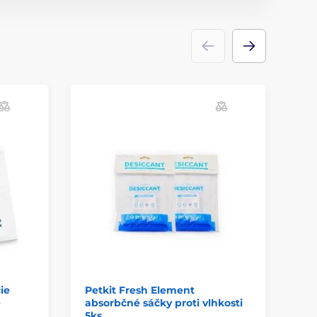
ie
Petkit Fresh Element
Sp
é
absorbčné sáčky proti vlhkosti
ba
5ks