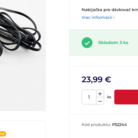
Nabíjačka pre dávkovač kr
Viac informácií ›
Skladom 3 ks
23,99 €
ks
Kód produktu:
P52244
ine