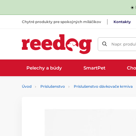
☀️
Chytré produkty pre spokojných miláčikov
Kontakty
Napr. produk
Pelechy a búdy
SmartPet
Cho
Úvod
Príslušenstvo
Príslušenstvo dávkovače krmiva