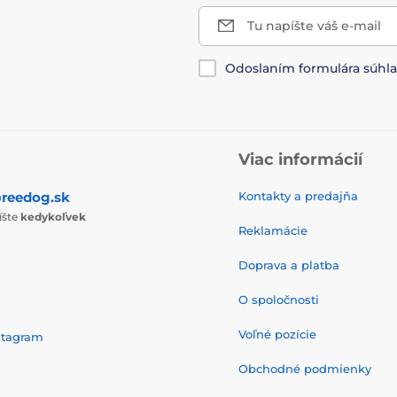
Tu napíšte váš e-mail
Odoslaním formulára súhl
Viac informácií
reedog.sk
Kontakty a predajňa
íšte
kedykoľvek
Reklamácie
Doprava a platba
O spoločnosti
Voľné pozície
stagram
Obchodné podmienky