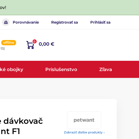
ov!
Porovnávanie
Registrovať sa
Prihlásiť sa
0
offline
0,00 €
-15)
cké obojky
Príslušenstvo
Zľava
e dávkovač
nt F1
Zobraziť ďalšie produkty ›