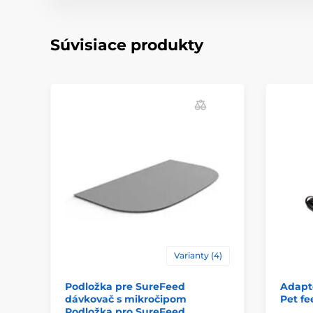
Súvisiace produkty
Varianty (4)
Podložka pre SureFeed
Adapt
dávkovač s mikročipom
Pet fe
Podložka pro SureFeed