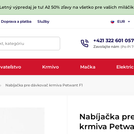
 Letný výpredaj je tu! Až 50% zľavy na všetko pre vašich miláčik
Doprava a platba
Služby
EUR
+421 322 601 057
t, kategóriu
Zavolajte nám
(Po-Pi 7
vateľstvo
Krmivo
Mačka
Elektri
Nabíjačka pre dávkovač krmiva Petwant F1
Nabíjačka pr
krmiva Petwa