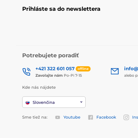
Prihláste sa do newslettera
Potrebujete poradiť
+421 322 601 057
info@
offline
Zavolajte nám
Po-Pi 7-15
alebo p
Kde nás nájdete
Slovenčina
Sme tiež na:
Youtube
Facebook
In