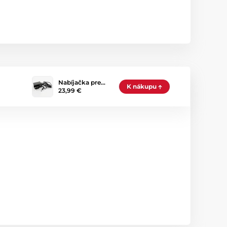
Nabíjačka pre…
K nákupu
23,99 €