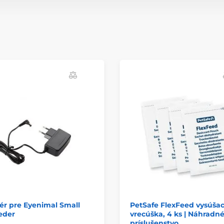
ér pre Eyenimal Small
PetSafe FlexFeed vysúšac
eder
vrecúška, 4 ks | Náhradn
príslušenstvo