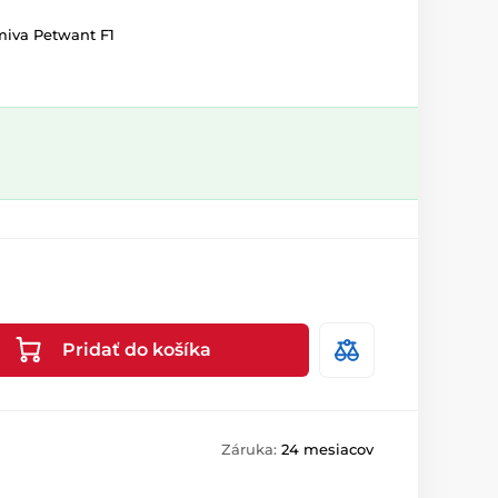
miva Petwant F1
Pridať do košíka
Záruka:
24 mesiacov