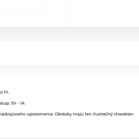
t F1.
stup: 5V - 1A
ádzajúceho upozornenia. Obrázky majú len ilustračný charakter.