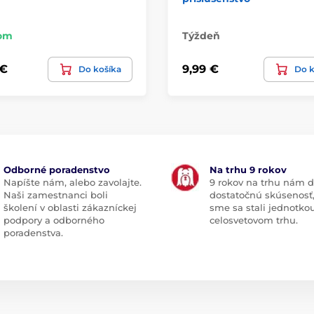
om
Týždeň
 €
9,99 €
Do košíka
Do k
Odborné poradenstvo
Na trhu 9 rokov
Napíšte nám, alebo zavolajte.
9 rokov na trhu nám d
Naši zamestnanci boli
dostatočnú skúsenosť
školení v oblasti zákazníckej
sme sa stali jednotko
podpory a odborného
celosvetovom trhu.
poradenstva.