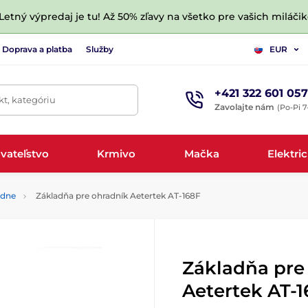
 Letný výpredaj je tu! Až 50% zľavy na všetko pre vašich miláčik
Doprava a platba
Služby
EUR
+421 322 601 057
t, kategóriu
Zavolajte nám
(Po-Pi 7
vateľstvo
Krmivo
Mačka
Elektri
adne
Základňa pre ohradník Aetertek AT-168F
Základňa pre
Aetertek AT-