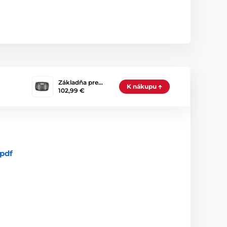
Základňa pre…
K nákupu
102,99 €
pdf