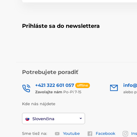
Prihláste sa do newslettera
Potrebujete poradiť
+421 322 601 057
info@
offline
Zavolajte nám
Po-Pi 7-15
alebo p
Kde nás nájdete
Slovenčina
Sme tiež na:
Youtube
Facebook
In