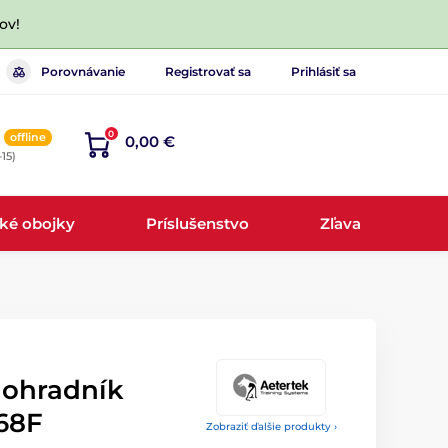
ov!
Porovnávanie
Registrovať sa
Prihlásiť sa
0
offline
0,00 €
-15)
cké obojky
Príslušenstvo
Zľava
 ohradník
168F
Zobraziť ďalšie produkty ›