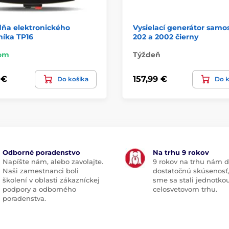
dňa elektronického
Vysielací generátor samo
níka TP16
202 a 2002 čierny
om
Týždeň
 €
157,99 €
Do košíka
Do k
Odborné poradenstvo
Na trhu 9 rokov
Napíšte nám, alebo zavolajte.
9 rokov na trhu nám d
Naši zamestnanci boli
dostatočnú skúsenosť
školení v oblasti zákazníckej
sme sa stali jednotko
podpory a odborného
celosvetovom trhu.
poradenstva.