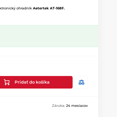
ktronický ohradník
Aetertek AT-168F.
Pridať do košíka
Záruka:
24 mesiacov