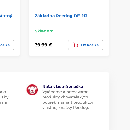
statný
Základna Reedog DF-213
Zá
Skladom
Sk
39,99 €
39
ošíka
Do košíka
Naša vlastná značka
alo
Vyrábame a predávame
, aby
produkty chovateľských
u na
potrieb a smart produktov
vlastnej značky Reedog.