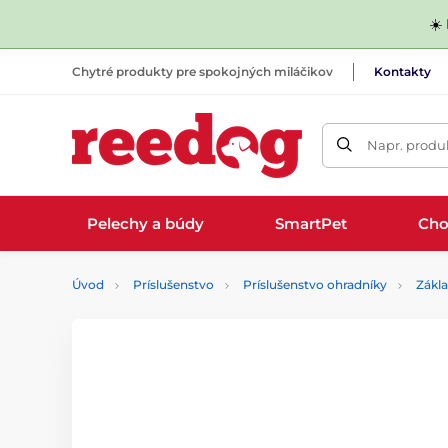
☀️
Chytré produkty pre spokojných miláčikov
Kontakty
Napr. produk
Pelechy a búdy
SmartPet
Cho
Úvod
Príslušenstvo
Príslušenstvo ohradníky
Zákl