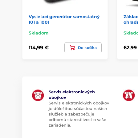
Vysielací generátor samostatný
Zákla
101 a 1001
ohrad
Skladom
Sklad
114,99 €
62,99
Do košíka
Servis elektronických
obojkov
Servis elektronických obojkov
je dôležitou súčasťou našich
služieb a zabezpečuje
odbornú starostlivosť o vaše
zariadenia.