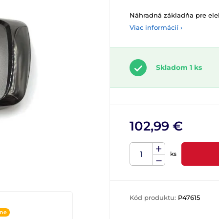
Náhradná základňa pre ele
Viac informácií ›
Skladom 1 ks
102,99 €
ks
Kód produktu:
P47615
ine