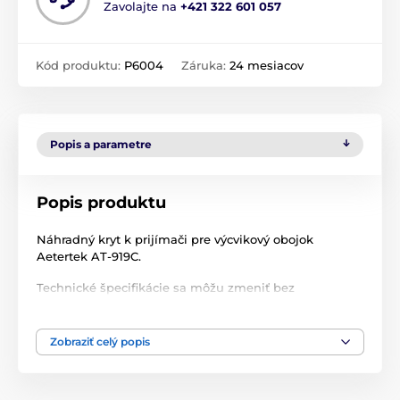
Zavolajte na
+421 322 601 057
Kód produktu:
P6004
Záruka:
24 mesiacov
Popis a parametre
Popis produktu
Náhradný kryt k prijímači pre výcvikový obojok
Aetertek AT-919C.
Technické špecifikácie sa môžu zmeniť bez
predchádzajúceho upozornenia. Obrázky majú len
ilustračný charakter.
Zobraziť celý popis
Produkt je zaradený v kategóriách