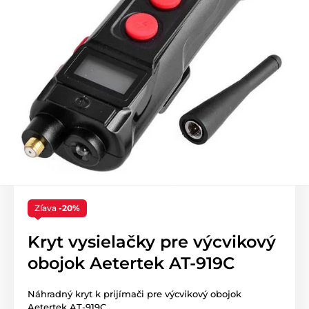
Zľava
-20%
Kryt vysielačky pre výcvikový
obojok Aetertek AT-919C
Náhradný kryt k prijímači pre výcvikový obojok
Aetertek AT-919C.