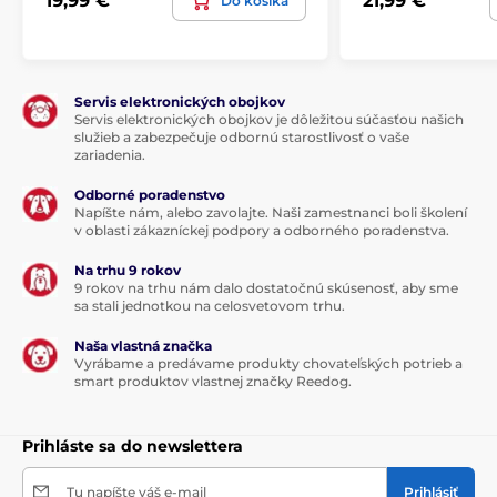
19,99 €
21,99 €
Do košíka
Servis elektronických obojkov
Servis elektronických obojkov je dôležitou súčasťou našich
služieb a zabezpečuje odbornú starostlivosť o vaše
zariadenia.
Odborné poradenstvo
Napíšte nám, alebo zavolajte. Naši zamestnanci boli školení
v oblasti zákazníckej podpory a odborného poradenstva.
Na trhu 9 rokov
9 rokov na trhu nám dalo dostatočnú skúsenosť, aby sme
sa stali jednotkou na celosvetovom trhu.
Naša vlastná značka
Vyrábame a predávame produkty chovateľských potrieb a
smart produktov vlastnej značky Reedog.
Prihláste sa do newslettera
Tu napíšte váš e-mail
Prihlásiť