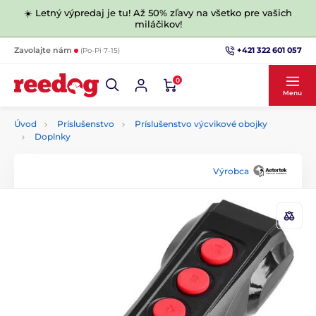
☀️ Letný výpredaj je tu! Až 50% zľavy na všetko pre vašich
miláčikov!
+421 322 601 057
Zavolajte nám
(Po-Pi 7-15)
0
Menu
Úvod
Príslušenstvo
Príslušenstvo výcvikové obojky
Doplnky
Výrobca