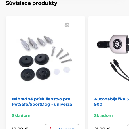
Súvisiace produkty
Príslušenstvo výcvikové obojky
Doplnky
Kryty a díly
% Príslušenstvo
Náhradné príslušenstvo pre
Autonabíjačka 5V
PetSafe/SportDog - univerzal
900
Skladom
Skladom