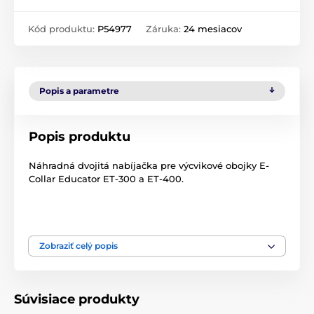
Kód produktu:
P54977
Záruka:
24 mesiacov
Popis a parametre
Popis produktu
Náhradná dvojitá nabíjačka pre výcvikové obojky E-
Collar Educator ET-300 a ET-400.
Zobraziť celý popis
Technické špecifikácie sa môžu zmeniť bez
predchádzajúceho upozornenia. Obrázky majú len
ilustračný charakter.
Súvisiace produkty