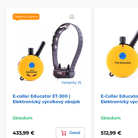
Produkt je zaradený v kategóriách
Doporučujeme
Príslušenstvo výcvikové obojky
Nabíjačky
Varianty (1)
E-collar Educator ET-300 |
E-Collar Educato
Elektronický výcvikový obojok
Elektronický výc
Skladom
Skladom
433,99 €
512,99 €
Detail