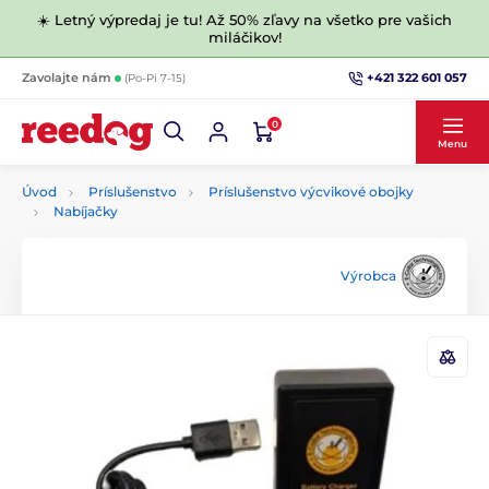
☀️ Letný výpredaj je tu! Až 50% zľavy na všetko pre vašich
miláčikov!
+421 322 601 057
Zavolajte nám
(Po-Pi 7-15)
0
Menu
Úvod
Príslušenstvo
Príslušenstvo výcvikové obojky
Nabíjačky
Výrobca